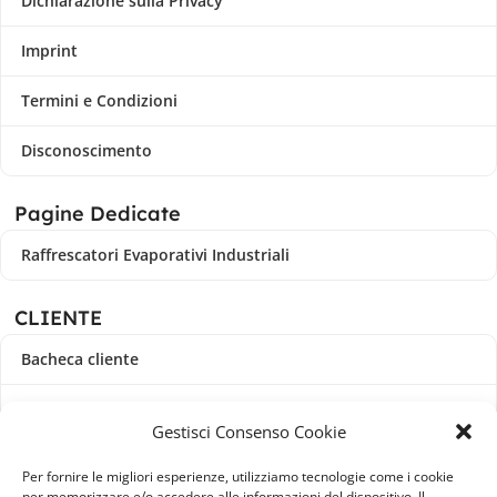
Dichiarazione sulla Privacy
Imprint
Termini e Condizioni
Disconoscimento
Pagine Dedicate
Raffrescatori Evaporativi Industriali
CLIENTE
Bacheca cliente
Ordini
Gestisci Consenso Cookie
Download
Per fornire le migliori esperienze, utilizziamo tecnologie come i cookie
per memorizzare e/o accedere alle informazioni del dispositivo. Il