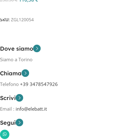
238,30
€
Aggiungi Al Carrello
SKU:
ZGL120054
Dove siamo
Siamo a Torino
Chiama
Telefono
+39 3478547926
Scrivi
Email :
info@elebatt.it
Segui