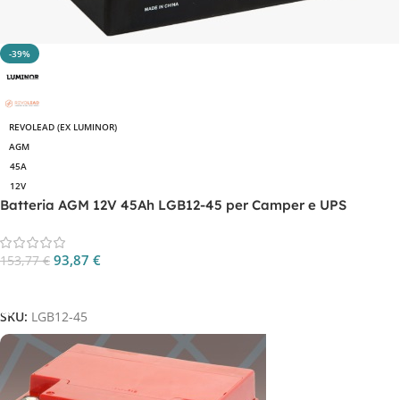
-39%
REVOLEAD (EX LUMINOR)
AGM
45A
12V
Batteria AGM 12V 45Ah LGB12-45 per Camper e UPS
93,87
€
153,77
€
Aggiungi Al Carrello
SKU:
LGB12-45