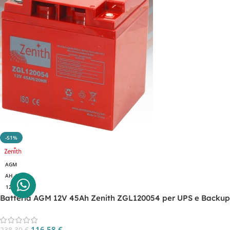
-51%
AGM
AH 45
12V
Batteria AGM 12V 45Ah Zenith ZGL120054 per UPS e Backup
116,58
€