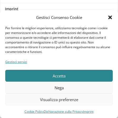
Imprint
Gestisci Consenso Cookie
Termini e Condizioni
Per fornire le migliori esperienze, utilizziamo tecnologie come i cookie
Disconoscimento
per memorizzare e/o accedere alle informazioni del dispositivo. Il
consenso a queste tecnologie ci permetterà di elaborare dati come il
comportamento di navigazione o ID unici su questo sito. Non
Pagine Dedicate
acconsentire o ritirare il consenso può influire negativamente su alcune
caratteristiche e funzioni.
Raffrescatori Evaporativi Industriali
Gestisci servizi
CLIENTE
Accetta
Bacheca cliente
Nega
Ordini
Visualizza preferenze
Download
Cookie Policy
Dichiarazione sulla Privacy
Imprint
Compara
Lista dei desideri
Carrello
Menu
Indirizzi