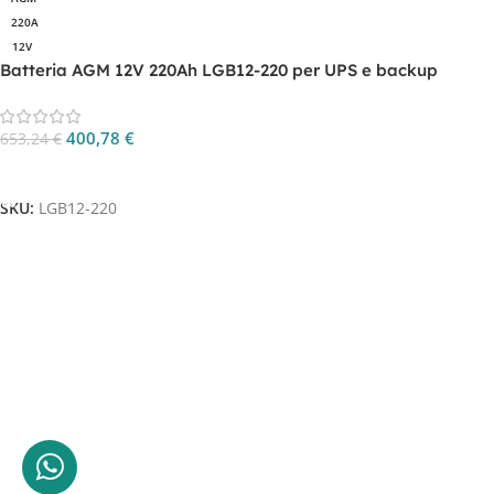
220A
12V
Batteria AGM 12V 220Ah LGB12-220 per UPS e backup
energetico
400,78
€
653,24
€
Aggiungi Al Carrello
SKU:
LGB12-220