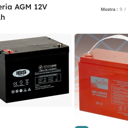
eria AGM 12V
Mostra
9
Ah