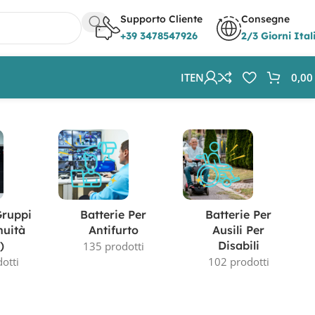
Supporto Cliente
Consegne
+39 3478547926
2/3 Giorni Ital
IT
EN
0,0
Visualizzazione di 3 risultati
Gruppi
Batterie Per
Batterie Per
nuità
Antifurto
Ausili Per
)
Disabili
135 prodotti
otti
102 prodotti