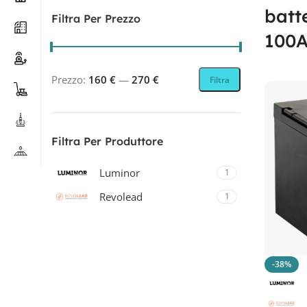
batt
Filtra Per Prezzo
100
Prezzo:
160 €
—
270 €
Filtra
Filtra Per Produttore
Luminor
1
Revolead
1
Revolead (ex Luminor)
1
Zenith
2
-38%
Filtra Per Tecnologia