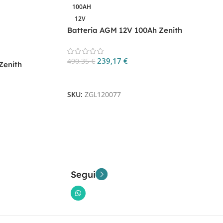
100AH
12V
Batteria AGM 12V 100Ah Zenith
ZGL120077 per Nautica e Camper
239,17
€
490,35
€
Zenith
e Camper
Aggiungi Al Carrello
SKU:
ZGL120077
Segui