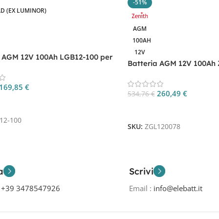
-51%
D (EX LUMINOR)
AGM
100AH
12V
a AGM 12V 100Ah LGB12-100 per
Batteria AGM 12V 100Ah 
 UPS e nautica
ZGL120078 per Nautica 
169,85
€
260,49
€
534,76
€
 Al Carrello
Aggiungi Al Carrello
12-100
SKU:
ZGL120078
a
Scrivi
o
+39 3478547926
Email :
info@elebatt.it