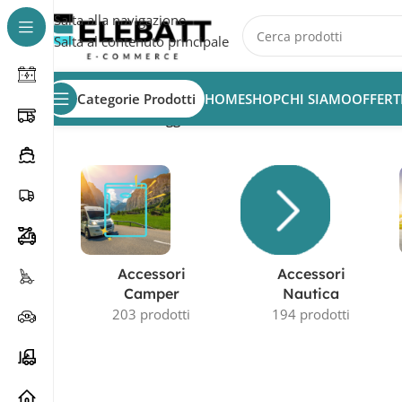
Salta alla navigazione
Salta al contenuto principale
Categorie Prodotti
HOME
SHOP
CHI SIAMO
OFFERT
Home
/
Prodotti taggati “batteria AGM 12V 100Ah”
Accessori
Accessori
Camper
Nautica
203 prodotti
194 prodotti