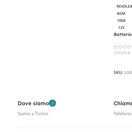
REVOLEA
AGM
3
AGM
100A
12V
Batteri
Filtra Per Tensione In Volt
camper,
12V
3
274,29
€
Aggiungi
SKU:
LGB
Filtra Per Capacità In AH
100A
1
100AH
2
Dove siamo
Chiam
Siamo a Torino
Telefon