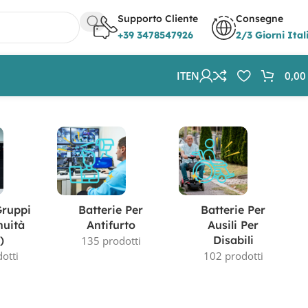
Supporto Cliente
Consegne
+39 3478547926
2/3 Giorni Ital
IT
EN
0,0
Gruppi
Batterie Per
Batterie Per
nuità
Antifurto
Ausili Per
)
Disabili
135 prodotti
otti
102 prodotti