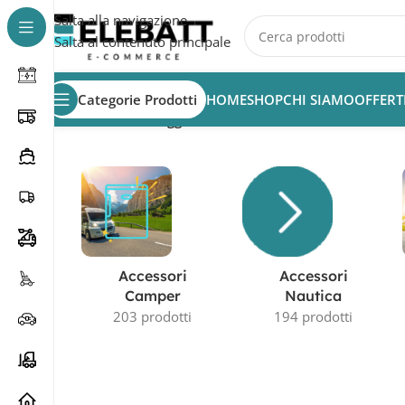
Salta alla navigazione
Salta al contenuto principale
Categorie Prodotti
HOME
SHOP
CHI SIAMO
OFFERT
Home
/
Prodotti taggati “batteria 80Ah”
Accessori
Accessori
Camper
Nautica
203 prodotti
194 prodotti