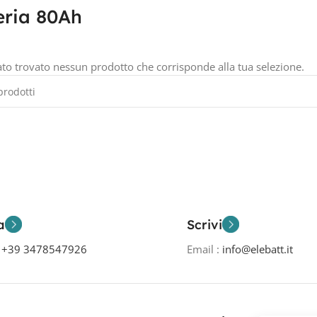
eria 80Ah
ato trovato nessun prodotto che corrisponde alla tua selezione.
a
Scrivi
o
+39 3478547926
Email :
info@elebatt.it