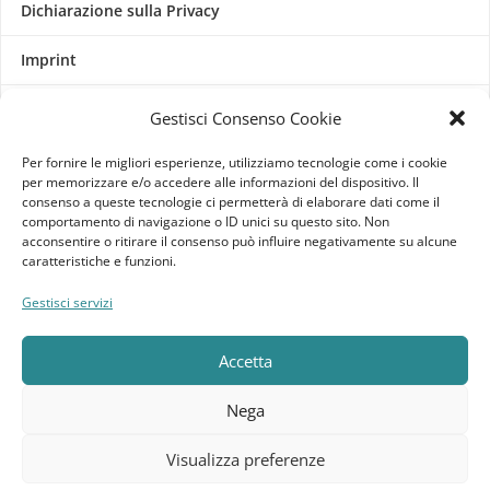
Dichiarazione sulla Privacy
Imprint
Termini e Condizioni
Gestisci Consenso Cookie
Disconoscimento
Per fornire le migliori esperienze, utilizziamo tecnologie come i cookie
per memorizzare e/o accedere alle informazioni del dispositivo. Il
consenso a queste tecnologie ci permetterà di elaborare dati come il
Pagine Dedicate
comportamento di navigazione o ID unici su questo sito. Non
acconsentire o ritirare il consenso può influire negativamente su alcune
Raffrescatori Evaporativi Industriali
caratteristiche e funzioni.
Gestisci servizi
CLIENTE
Accetta
Bacheca cliente
Nega
Ordini
Visualizza preferenze
Download