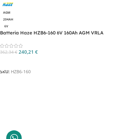
AGM
204AH
6V
Batteria Haze HZB6-160 6V 160Ah AGM VRLA
240,21
€
362,34
€
Aggiungi Al Carrello
SKU:
HZB6-160