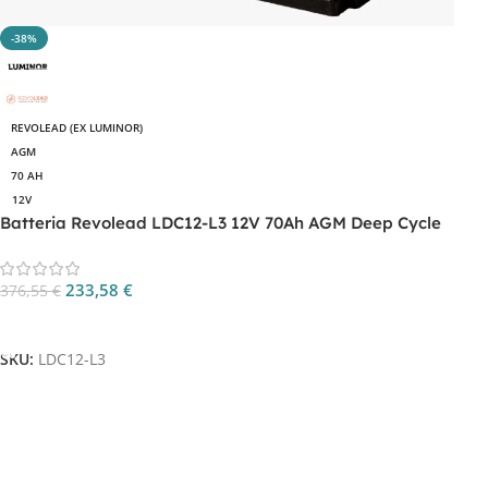
-38%
REVOLEAD (EX LUMINOR)
AGM
70 AH
12V
Batteria Revolead LDC12-L3 12V 70Ah AGM Deep Cycle
233,58
€
376,55
€
Aggiungi Al Carrello
SKU:
LDC12-L3