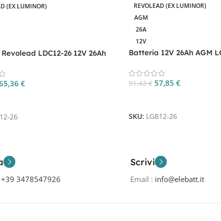
REVOLEAD (EX LUMINOR)
D (EX LUMINOR)
AGM
26A
12V
Batteria 12V 26Ah AGM L
a Revolead LDC12-26 12V 26Ah
e Sistemi di Allarme
p Cycle
57,85
€
65,36
€
91,43
€
Aggiungi Al Carrello
 Al Carrello
SKU:
LGB12-26
12-26
a
Scrivi
o
+39 3478547926
Email :
info@elebatt.it