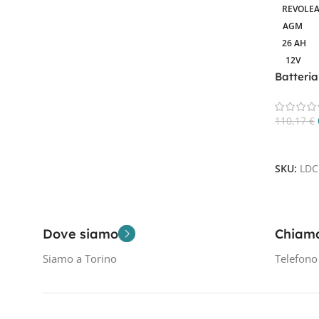
AGM
2
REVOLEA
AGM
26 AH
12V
Filtra Per Tensione In Volt
Batteri
AGM Dee
12V
2
110,17
€
Aggiungi
Filtra Per Capacità In AH
SKU:
LDC
26 Ah
1
26A
1
Dove siamo
Chiam
Siamo a Torino
Telefon