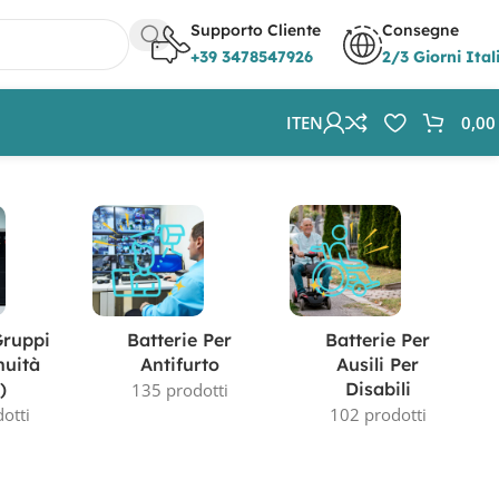
Supporto Cliente
Consegne
+39 3478547926
2/3 Giorni Ital
IT
EN
0,0
Visualizzazione di 2 risultati
Gruppi
Batterie Per
Batterie Per
nuità
Antifurto
Ausili Per
)
Disabili
135 prodotti
otti
102 prodotti