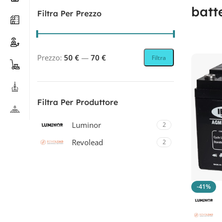
batt
Filtra Per Prezzo
Prezzo:
50 €
—
70 €
Filtra
Filtra Per Produttore
Luminor
2
Revolead
2
Revolead (ex Luminor)
2
-41%
Filtra Per Tecnologia