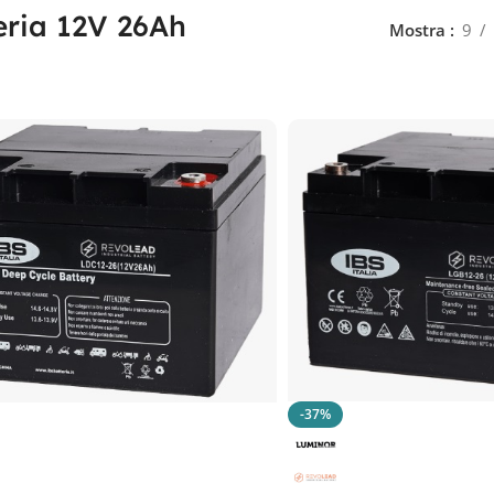
eria 12V 26Ah
Mostra
9
-37%