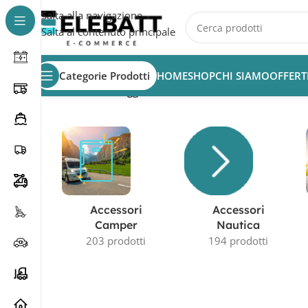
Salta alla navigazione
Salta al contenuto principale
Categorie Prodotti
HOME
SHOP
CHI SIAMO
OFFERT
Home
/
Prodotti taggati “batteria 12V 26Ah”
Accessori
Accessori
Camper
Nautica
203 prodotti
194 prodotti