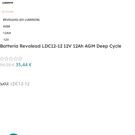
REVOLEAD (EX LUMINOR)
AGM
12AH
12V
Batteria Revolead LDC12-12 12V 12Ah AGM Deep Cycle
35,44
€
56,20
€
Aggiungi Al Carrello
SKU:
LDC12-12