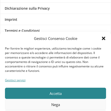
Dichiarazione sulla Privacy
Imprint
Termini e Condizioni
Gestisci Consenso Cookie
Disconoscimento
Per fornire le migliori esperienze, utilizziamo tecnologie come i cookie
per memorizzare e/o accedere alle informazioni del dispositivo. Il
Pagine Dedicate
consenso a queste tecnologie ci permetterà di elaborare dati come il
comportamento di navigazione o ID unici su questo sito. Non
Raffrescatori Evaporativi Industriali
acconsentire o ritirare il consenso può influire negativamente su alcune
caratteristiche e funzioni.
CLIENTE
Gestisci servizi
Bacheca cliente
Accetta
Ordini
Nega
Download