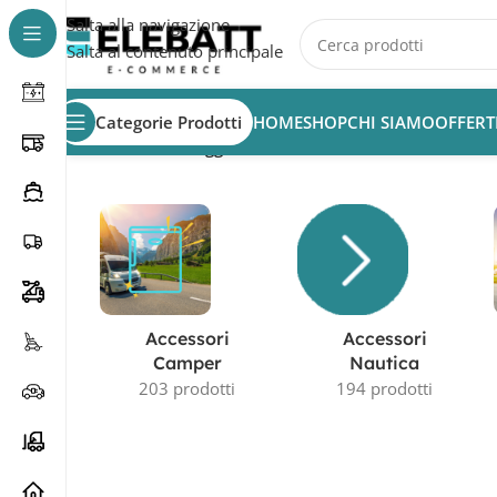
Salta alla navigazione
Salta al contenuto principale
Categorie Prodotti
HOME
SHOP
CHI SIAMO
OFFERT
Home
/
Prodotti taggati “batteria 12V 120Ah”
Accessori
Accessori
Camper
Nautica
203 prodotti
194 prodotti