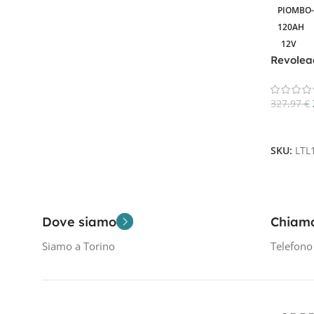
Piombo - acido piastra tubolare
1
PIOMBO-
Piombo-Acido piastra piana
1
120AH
12V
Revolea
Deep Cy
Filtra Per Tensione In Volt
327,97
€
12V
2
Aggiungi
SKU:
LTL
Filtra Per Capacità In AH
120Ah
2
Dove siamo
Chiam
Siamo a Torino
Telefon