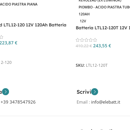
REVOLEAD (EX LUMINOR)
ACIDO PIASTRA PIANA
PIOMBO - ACIDO PIASTRA TU
120AH
12V
d LTL12-120 12V 120Ah Batteria
Batteria LTL12-120T 12V
cle
Cycle Tubolare
223,87
€
243,55
€
410,22
€
 Al Carrello
Aggiungi Al Carrello
12-120
SKU:
LTL12-120T
a
Scrivi
o
+39 3478547926
Email :
info@elebatt.it