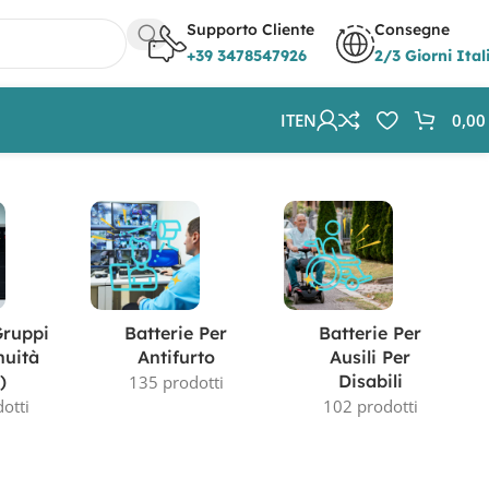
Supporto Cliente
Consegne
+39 3478547926
2/3 Giorni Ital
IT
EN
0,0
Visualizzazione di 2 risultati
Gruppi
Batterie Per
Batterie Per
nuità
Antifurto
Ausili Per
)
Disabili
135 prodotti
otti
102 prodotti