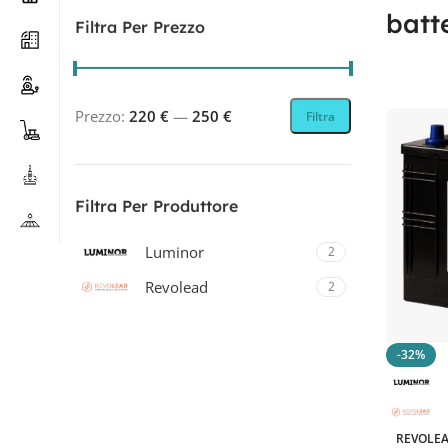
batt
Filtra Per Prezzo
Prezzo:
220 €
—
250 €
Filtra
Filtra Per Produttore
Luminor
2
Revolead
2
Revolead (ex Luminor)
2
-32%
Filtra Per Tecnologia
REVOLEA