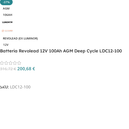
-37%
AGM
106AH
REVOLEAD (EX LUMINOR)
12V
Batteria Revolead 12V 100Ah AGM Deep Cycle LDC12-100
200,68
€
316,72
€
Aggiungi Al Carrello
SKU:
LDC12-100