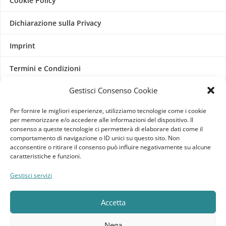
Cookie Policy
Dichiarazione sulla Privacy
Imprint
Termini e Condizioni
Gestisci Consenso Cookie
Disconoscimento
Per fornire le migliori esperienze, utilizziamo tecnologie come i cookie
Pagine Dedicate
per memorizzare e/o accedere alle informazioni del dispositivo. Il
consenso a queste tecnologie ci permetterà di elaborare dati come il
Raffrescatori Evaporativi Industriali
comportamento di navigazione o ID unici su questo sito. Non
acconsentire o ritirare il consenso può influire negativamente su alcune
caratteristiche e funzioni.
CLIENTE
Gestisci servizi
Bacheca cliente
Accetta
Ordini
Nega