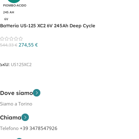
PIOMBO-ACIDO
245 AH
6V
Batteria US-125 XC2 6V 245Ah Deep Cycle
274,55
€
544,33
€
Aggiungi Al Carrello
SKU:
US125XC2
Dove siamo
Siamo a Torino
Chiama
Telefono
+39 3478547926