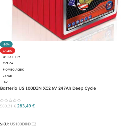
-50%
CALDO
US BATTERY
CICLICA
PIOMBO-ACIDO
247AH
6V
Batteria US 100DIN XC2 6V 247Ah Deep Cycle
283,49
€
569,31
€
Aggiungi Al Carrello
SKU:
US100DINXC2