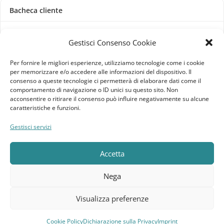
Bacheca cliente
Ordini
Gestisci Consenso Cookie
Download
Per fornire le migliori esperienze, utilizziamo tecnologie come i cookie
per memorizzare e/o accedere alle informazioni del dispositivo. Il
Indirizzi
consenso a queste tecnologie ci permetterà di elaborare dati come il
comportamento di navigazione o ID unici su questo sito. Non
acconsentire o ritirare il consenso può influire negativamente su alcune
Metodi di pagamento
caratteristiche e funzioni.
Dettagli account
Gestisci servizi
Lista dei desideri
Accetta
Nega
Elebatt.it © 2023
Realizzato da
Kingart.it
.
Visualizza preferenze
Cookie Policy
Dichiarazione sulla Privacy
Imprint