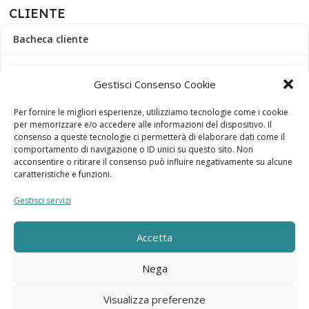
CLIENTE
Bacheca cliente
Ordini
Gestisci Consenso Cookie
Download
Per fornire le migliori esperienze, utilizziamo tecnologie come i cookie
per memorizzare e/o accedere alle informazioni del dispositivo. Il
Indirizzi
consenso a queste tecnologie ci permetterà di elaborare dati come il
comportamento di navigazione o ID unici su questo sito. Non
acconsentire o ritirare il consenso può influire negativamente su alcune
Metodi di pagamento
caratteristiche e funzioni.
Dettagli account
Gestisci servizi
Lista dei desideri
Accetta
Nega
Elebatt.it © 2023
Realizzato da
Kingart.it
.
Visualizza preferenze