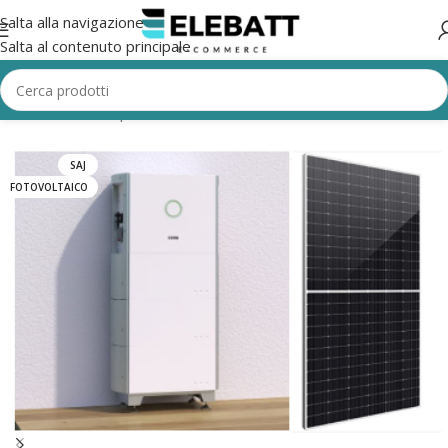
Salta alla navigazione
Salta al contenuto principale
Home
/
Batterie per Fotovoltaico
/
Kit fotovoltaico
SAJ
FOTOVOLTAICO