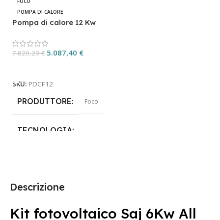
FOCO
POMPA DI CALORE
Pompa di calore 12 Kw
monoblocco Foco C.P.
PDCF12
5.087,40
€
7.820,20
€
Aggiungi Al Carrello
SKU:
PDCF12
PRODUTTORE
Foco
TECNOLOGIA
Pompa di calore
Descrizione
Kit fotovoltaico Saj 6Kw All