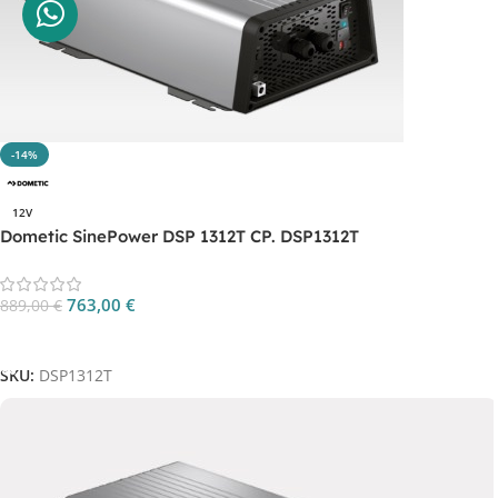
-14%
12V
Dometic SinePower DSP 1312T CP. DSP1312T
763,00
€
889,00
€
Aggiungi Al Carrello
SKU:
DSP1312T