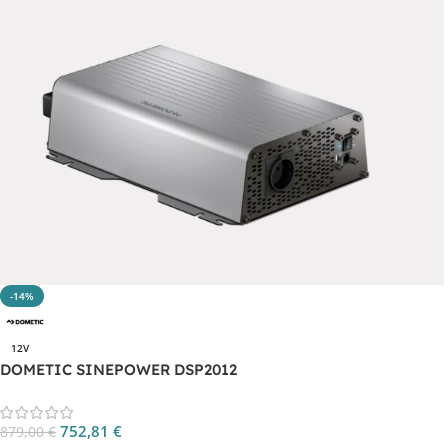
-14%
12V
DOMETIC SINEPOWER DSP2012
752,81
€
879,00
€