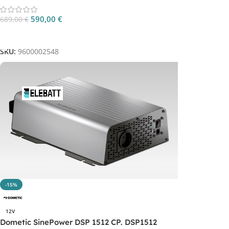
590,00
€
689,00
€
Aggiungi Al Carrello
SKU:
9600002548
-15%
12V
Dometic SinePower DSP 1512 CP. DSP1512