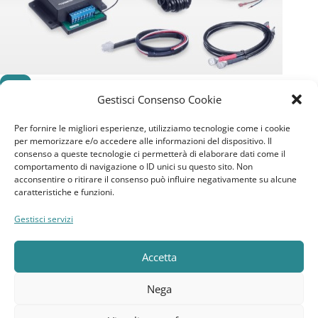
-14%
Gestisci Consenso Cookie
24V
Per fornire le migliori esperienze, utilizziamo tecnologie come i cookie
Dometic DC Kit DSP-T 24 CP. DSPT24
per memorizzare e/o accedere alle informazioni del dispositivo. Il
consenso a queste tecnologie ci permetterà di elaborare dati come il
comportamento di navigazione o ID unici su questo sito. Non
1.989,45
€
2.319,00
€
acconsentire o ritirare il consenso può influire negativamente su alcune
caratteristiche e funzioni.
Aggiungi Al Carrello
Gestisci servizi
SKU:
DSPT24
Accetta
Nega