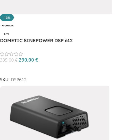
-13%
12V
DOMETIC SINEPOWER DSP 612
290,00
€
335,00
€
Aggiungi Al Carrello
SKU:
DSP612