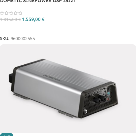
DOMETIC SINEPOWER DSP 2312T
1.559,00
€
1.815,00
€
Aggiungi Al Carrello
SKU:
9600002555