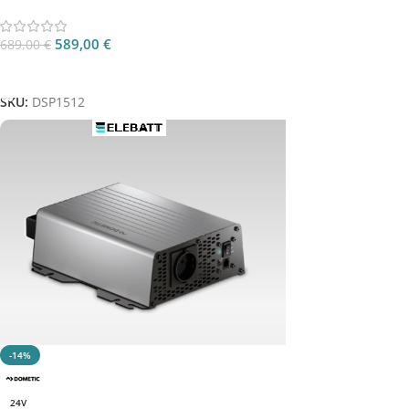
589,00
€
689,00
€
Aggiungi Al Carrello
SKU:
DSP1512
-14%
24V