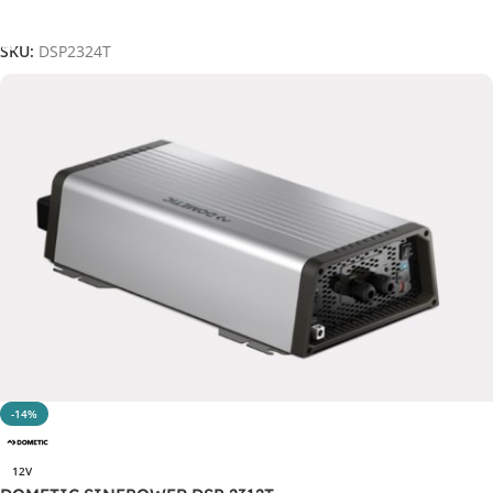
Aggiungi Al Carrello
SKU:
DSP2324T
-14%
12V