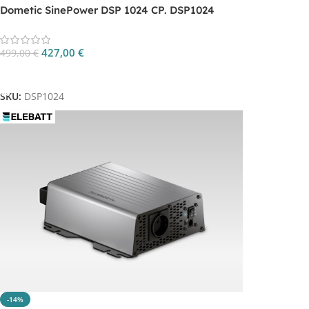
Dometic SinePower DSP 1024 CP. DSP1024
427,00
€
499,00
€
Aggiungi Al Carrello
SKU:
DSP1024
-14%