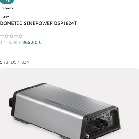
-14%
24V
DOMETIC SINEPOWER DSP1824T
965,00
€
1.125,00
€
Aggiungi Al Carrello
SKU:
DSP1824T