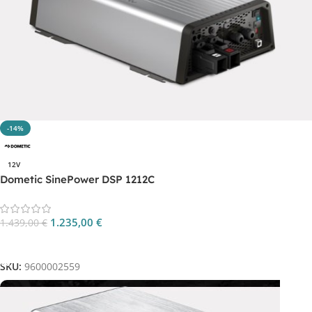
-14%
12V
Dometic SinePower DSP 1212C
1.235,00
€
1.439,00
€
Aggiungi Al Carrello
SKU:
9600002559