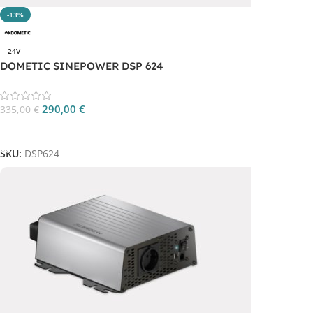
-13%
24V
DOMETIC SINEPOWER DSP 624
290,00
€
335,00
€
Aggiungi Al Carrello
SKU:
DSP624