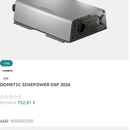
-14%
24V
DOMETIC SINEPOWER DSP 2024
752,81
€
879,00
€
Aggiungi Al Carrello
SKU:
9600002550