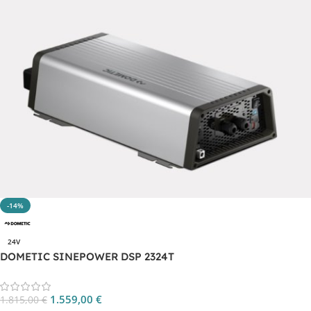
-14%
24V
DOMETIC SINEPOWER DSP 2324T
1.559,00
€
1.815,00
€