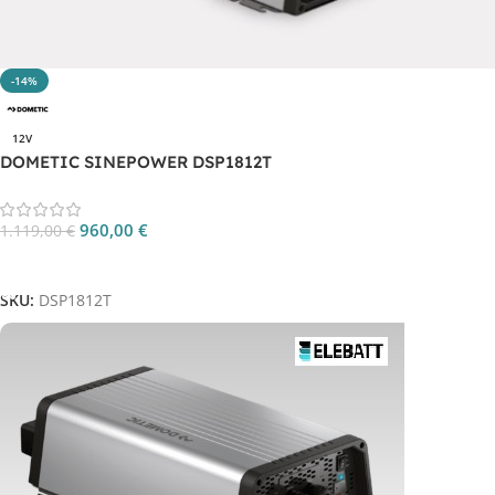
-14%
12V
DOMETIC SINEPOWER DSP1812T
960,00
€
1.119,00
€
Aggiungi Al Carrello
SKU:
DSP1812T