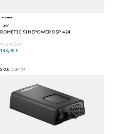
24V
DOMETIC SINEPOWER DSP 424
148,00
€
Aggiungi Al Carrello
SKU:
DSP424