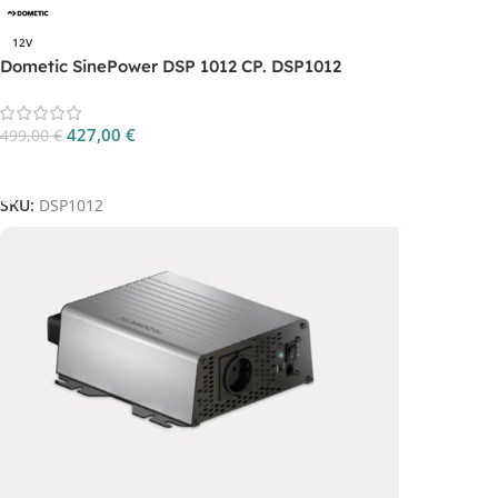
12V
Dometic SinePower DSP 1012 CP. DSP1012
427,00
€
499,00
€
Aggiungi Al Carrello
SKU:
DSP1012