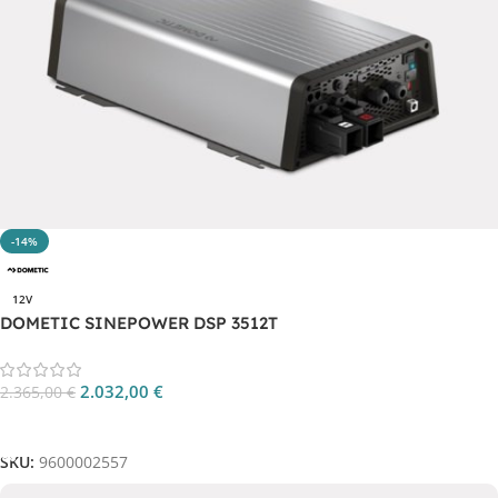
-14%
12V
DOMETIC SINEPOWER DSP 3512T
2.032,00
€
2.365,00
€
Aggiungi Al Carrello
SKU:
9600002557