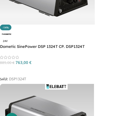
-14%
24V
Dometic SinePower DSP 1324T CP. DSP1324T
763,00
€
889,00
€
Aggiungi Al Carrello
SKU:
DSP1324T