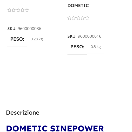
SI 102
DOMETIC
D
PERFECTPOWER PP 152
P
Leggi Tutto
0
Leggi Tutto
SKU:
9600000036
SKU:
9600000016
PESO
0,28 kg
S
PESO
0,8 kg
Descrizione
DOMETIC SINEPOWER