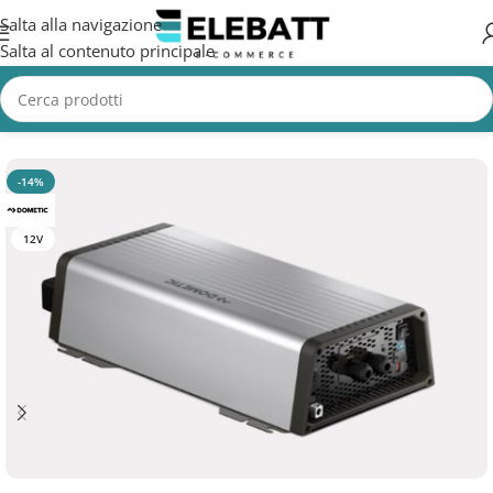
Salta alla navigazione
Salta al contenuto principale
Home
/
CAMION
/
Accessori Camion
-14%
12V