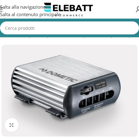
Salta alla navigazione
Salta al contenuto principale
ome
/
Batterie per Camper
/
Batterie Camper
/
Inverter per Camper
Clicca per ingrandire