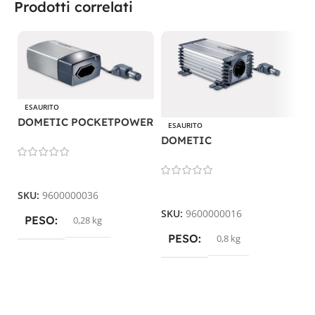
Prodotti correlati
ESAURITO
DOMETIC POCKETPOWER
ESAURITO
SI 102
DOMETIC
D
PERFECTPOWER PP 152
P
Leggi Tutto
0
Leggi Tutto
SKU:
9600000036
SKU:
9600000016
PESO
0,28 kg
S
PESO
0,8 kg