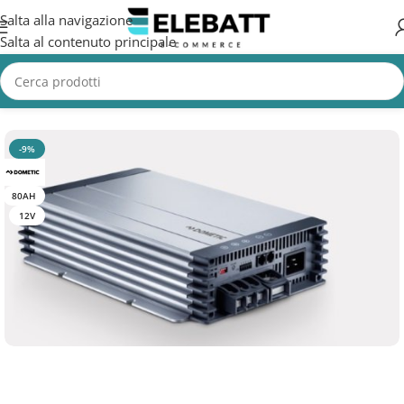
Salta alla navigazione
Salta al contenuto principale
Home
/
CAMION
/
Accessori Camion
-9%
80AH
12V