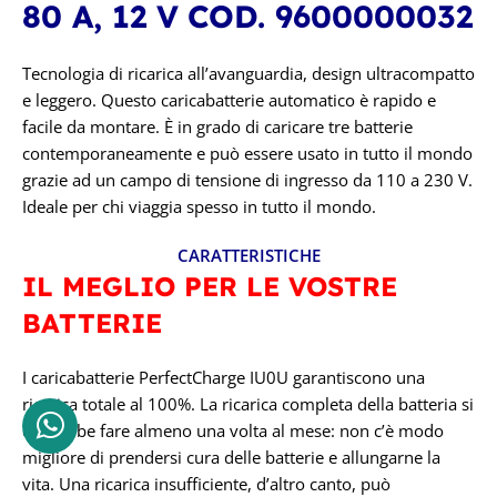
80 A, 12 V
COD. 9600000032
100A
Tecnologia di ricarica all’avanguardia, design ultracompatto
e leggero. Questo caricabatterie automatico è rapido e
TENSIONE IN VOLT
facile da montare. È in grado di caricare tre batterie
contemporaneamente e può essere usato in tutto il mondo
12V
grazie ad un campo di tensione di ingresso da 110 a 230 V.
Ideale per chi viaggia spesso in tutto il mondo.
CARATTERISTICHE
IL MEGLIO PER LE VOSTRE
BATTERIE
I caricabatterie PerfectCharge IU0U garantiscono una
ricarica totale al 100%. La ricarica completa della batteria si
dovrebbe fare almeno una volta al mese: non c’è modo
migliore di prendersi cura delle batterie e allungarne la
vita. Una ricarica insufficiente, d’altro canto, può