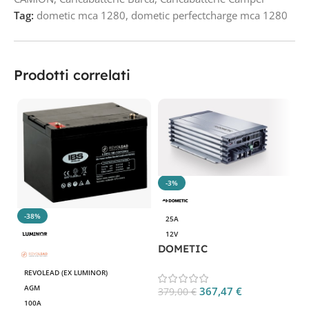
Tag:
dometic mca 1280
,
dometic perfectcharge mca 1280
Prodotti correlati
-3%
-38%
25A
12V
DOMETIC
D
PERFECTCHARGE MCA
P
REVOLEAD (EX LUMINOR)
1225
1
AGM
367,47
€
379,00
€
4
100A