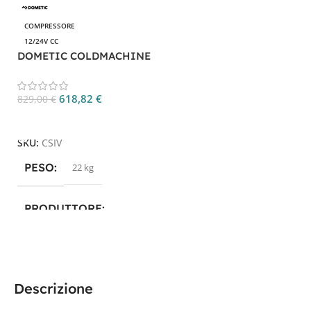
COMPRESSORE
12/24V CC
DOMETIC COLDMACHINE
CS IV
618,82
€
829,00
€
Aggiungi Al Carrello
SKU:
CSIV
PESO
22 kg
PRODUTTORE
Dometic
TECNOLOGIA
Descrizione