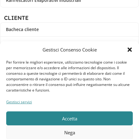
Raffrescatori Evaporativi Industriali
CLIENTE
Bacheca cliente
Ordini
Gestisci Consenso Cookie
Download
Per fornire le migliori esperienze, utilizziamo tecnologie come i cookie
per memorizzare e/o accedere alle informazioni del dispositivo. Il
Indirizzi
consenso a queste tecnologie ci permetterà di elaborare dati come il
comportamento di navigazione o ID unici su questo sito. Non
acconsentire o ritirare il consenso può influire negativamente su alcune
Metodi di pagamento
caratteristiche e funzioni.
Dettagli account
Gestisci servizi
Lista dei desideri
Accetta
Nega
Elebatt.it © 2023
Realizzato da
Kingart.it
.