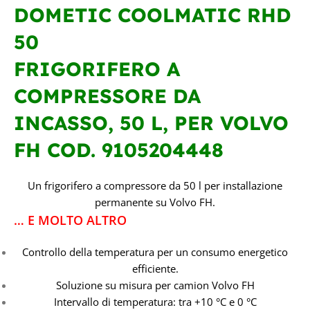
COMPRESSORE
DOMETIC COOLMATIC RHD
50
TENSIONE IN VOLT
FRIGORIFERO A
12/24V CC
COMPRESSORE DA
INCASSO, 50 L, PER VOLVO
FH
COD. 9105204448
Un frigorifero a compressore da 50 l per installazione
permanente su Volvo FH.
… E MOLTO ALTRO
Controllo della temperatura per un consumo energetico
efficiente.
Soluzione su misura per camion Volvo FH
Intervallo di temperatura: tra +10 °C e 0 °C