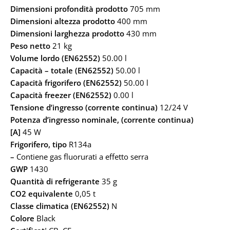
Dimensioni profondità prodotto
705 mm
Dimensioni altezza prodotto
400 mm
Dimensioni larghezza prodotto
430 mm
Peso netto
21 kg
Volume lordo (EN62552)
50.00 l
Capacità – totale (EN62552)
50.00 l
Capacità frigorifero (EN62552)
50.00 l
Capacità freezer (EN62552)
0.00 l
Tensione d’ingresso (corrente continua)
12/24 V
Potenza d’ingresso nominale, (corrente continua)
[A]
45 W
Frigorifero, tipo
R134a
–
Contiene gas fluorurati a effetto serra
GWP
1430
Quantità di refrigerante
35 g
CO2 equivalente
0,05 t
Classe climatica (EN62552)
N
Colore
Black