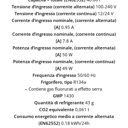
Tensione d’ingresso (corrente alternata)
100-240 V
Tensione d’ingresso (corrente continua)
12/24 V
Corrente d’ingresso nominale, (corrente alternata)
[A]
0.95 A
Corrente d’ingresso nominale, (corrente continua)
[A]
7.8 A
Potenza d’ingresso nominale, (corrente alternata)
[A]
50 W
Potenza d’ingresso nominale, (corrente continua)
[A]
49 W
Frequenza d’ingresso
50/60 Hz
Frigorifero, tipo
R134a
–
Contiene gas fluorurati a effetto serra
GWP
1430
Quantità di refrigerante
43 g
CO2 equivalente
0,061 t
Consumo energetico medio a corrente alternata
(EN62552)
0.18 kWh/24h