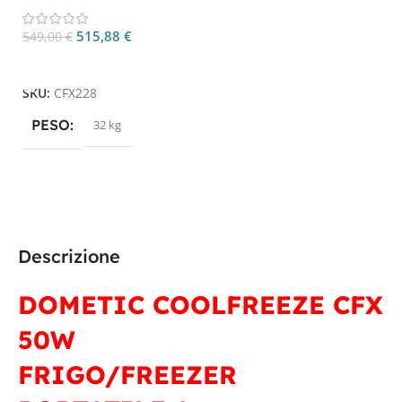
515,88
€
549,00
€
Aggiungi Al Carrello
SKU:
CFX228
PESO
32 kg
Descrizione
DOMETIC COOLFREEZE CFX
50W
FRIGO/FREEZER