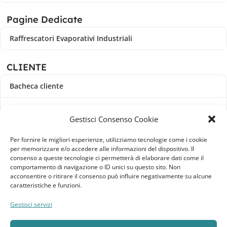
Pagine Dedicate
Raffrescatori Evaporativi Industriali
CLIENTE
Bacheca cliente
Ordini
Gestisci Consenso Cookie
Download
Per fornire le migliori esperienze, utilizziamo tecnologie come i cookie
per memorizzare e/o accedere alle informazioni del dispositivo. Il
Indirizzi
consenso a queste tecnologie ci permetterà di elaborare dati come il
comportamento di navigazione o ID unici su questo sito. Non
acconsentire o ritirare il consenso può influire negativamente su alcune
Metodi di pagamento
caratteristiche e funzioni.
Dettagli account
Gestisci servizi
Lista dei desideri