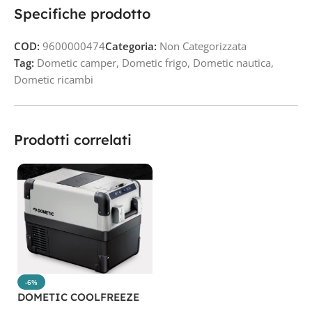
Specifiche prodotto
COD:
9600000474
Categoria:
Non Categorizzata
Tag:
Dometic camper
,
Dometic frigo
,
Dometic nautica
,
Dometic ricambi
Prodotti correlati
-6%
DOMETIC COOLFREEZE
CFX2 28