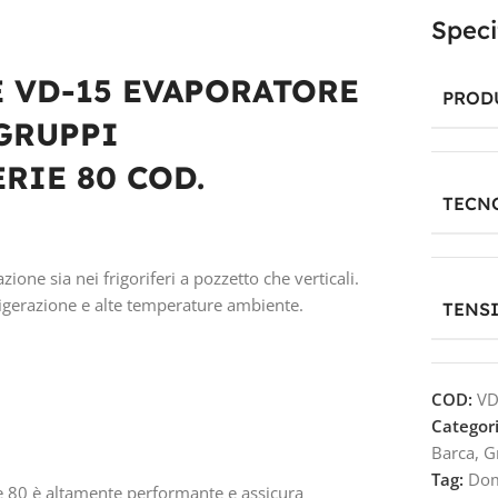
Speci
 VD-15 EVAPORATORE
PROD
 GRUPPI
RIE 80 COD.
TECN
zione sia nei frigoriferi a pozzetto che verticali.
rigerazione e alte temperature ambiente.
TENS
COD:
V
Categori
Barca
,
G
Tag:
Dom
ie 80 è altamente performante e assicura