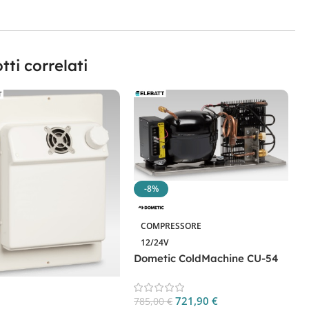
tti correlati
-8%
COMPRESSORE
12/24V
Dometic ColdMachine CU-54
CP. CU54
D
721,90
€
785,00
€
C