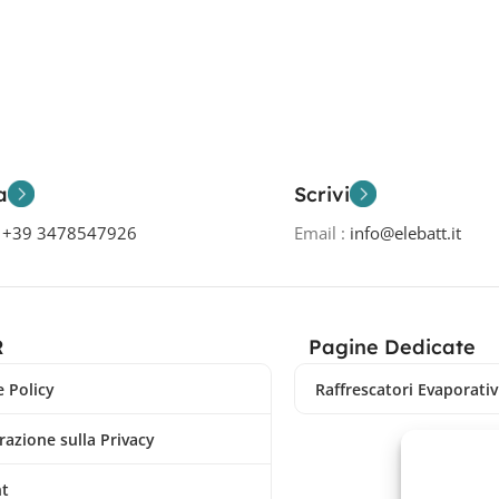
a
Scrivi
o
+39 3478547926
Email :
info@elebatt.it
R
Pagine Dedicate
 Policy
Raffrescatori Evaporativi
razione sulla Privacy
nt