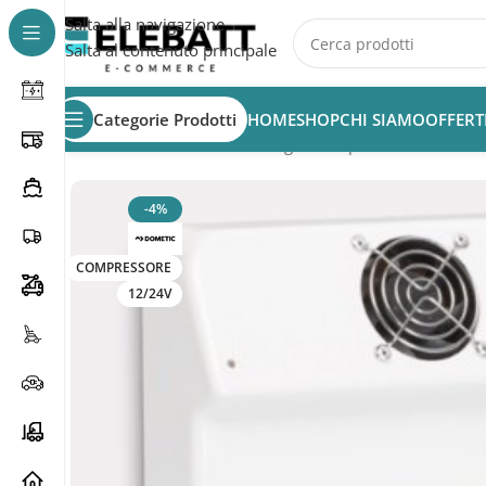
Salta alla navigazione
Salta al contenuto principale
Categorie Prodotti
HOME
SHOP
CHI SIAMO
OFFERT
Home
/
Accessori Nautica
/
Frigorifero per Barca
/
DOMET
-4%
COMPRESSORE
12/24V