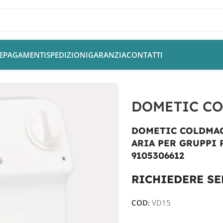
E
PAGAMENTI
SPEDIZIONI
GARANZIA
CONTATTI
IC COLDMACHINE VD-15
DOMETIC CO
DOMETIC COLDMAC
ARIA PER GRUPPI 
9105306612
RICHIEDERE SE
COD:
VD15