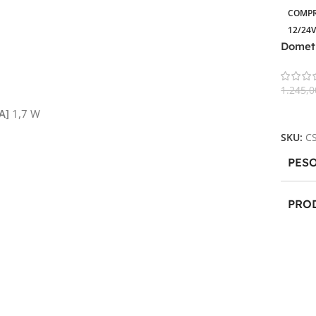
COMP
12/24V
Dometi
NC15 
1.245,
Aggiun
A]
1,7 W
SKU:
C
PES
PRO
TEC
COMP