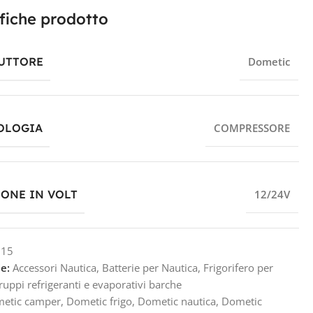
fiche prodotto
UTTORE
Dometic
OLOGIA
COMPRESSORE
IONE IN VOLT
12/24V
D15
e:
Accessori Nautica
,
Batterie per Nautica
,
Frigorifero per
ruppi refrigeranti e evaporativi barche
etic camper
,
Dometic frigo
,
Dometic nautica
,
Dometic