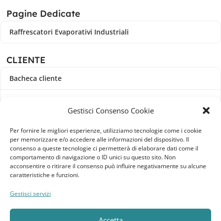
Pagine Dedicate
Raffrescatori Evaporativi Industriali
CLIENTE
Bacheca cliente
Ordini
Gestisci Consenso Cookie
Download
Per fornire le migliori esperienze, utilizziamo tecnologie come i cookie
per memorizzare e/o accedere alle informazioni del dispositivo. Il
Indirizzi
consenso a queste tecnologie ci permetterà di elaborare dati come il
comportamento di navigazione o ID unici su questo sito. Non
acconsentire o ritirare il consenso può influire negativamente su alcune
Metodi di pagamento
caratteristiche e funzioni.
Dettagli account
Gestisci servizi
Lista dei desideri
Accetta