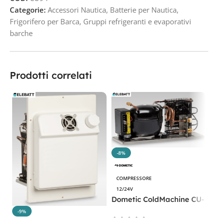
Categorie:
Accessori Nautica
,
Batterie per Nautica
,
Frigorifero per Barca
,
Gruppi refrigeranti e evaporativi
barche
Prodotti correlati
-8%
COMPRESSORE
12/24V
Dometic ColdMachine CU-
54 CP. CU54
-9%