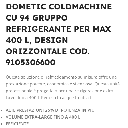
COMPRESSORE
DOMETIC COLDMACHINE
CU 94 GRUPPO
TENSIONE IN VOLT
REFRIGERANTE PER MAX
12/24V CC
400 L, DESIGN
ORIZZONTALE COD.
9105306600
Questa soluzione di raffreddamento su misura offre una
prestazione potente, economica e silenziosa. Questa unità
professionale è progettata per una refrigerazione extra-
large fino a 400 l. Per uso in acque tropicali.
ALTE PRESTAZIONI 25% DI POTENZA IN PIÙ
VOLUME EXTRA-LARGE FINO A 400 L
EFFICIENTE