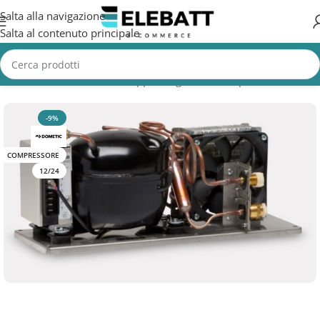
Salta alla navigazione
Salta al contenuto principale
Home
/
Accessori Nautica
/
Gruppi refrigeranti e evaporativi barche
-9%
COMPRESSORE
12/24