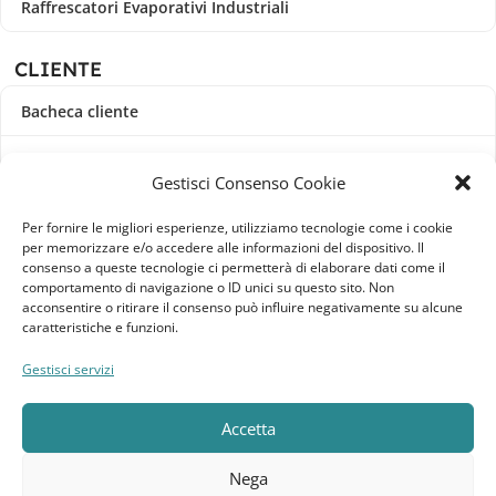
Raffrescatori Evaporativi Industriali
CLIENTE
Bacheca cliente
Ordini
Gestisci Consenso Cookie
Download
Per fornire le migliori esperienze, utilizziamo tecnologie come i cookie
per memorizzare e/o accedere alle informazioni del dispositivo. Il
Indirizzi
consenso a queste tecnologie ci permetterà di elaborare dati come il
comportamento di navigazione o ID unici su questo sito. Non
acconsentire o ritirare il consenso può influire negativamente su alcune
Metodi di pagamento
caratteristiche e funzioni.
Dettagli account
Gestisci servizi
Lista dei desideri
Accetta
Nega
Elebatt.it © 2023
Realizzato da
Kingart.it
.