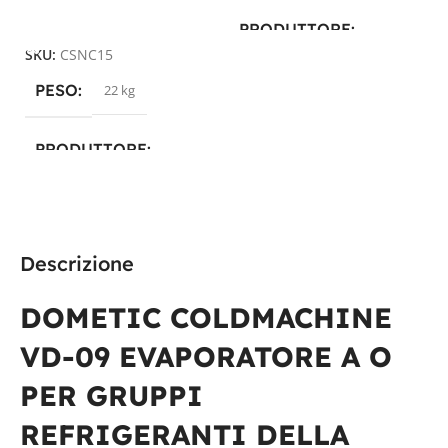
Aggiungi Al Carrello
PRODUTTORE
SKU:
CSNC15
Dometic
PESO
22 kg
TECNOLOGIA
PRODUTTORE
COMPRESSORE
Dometic
TENSIONE IN VOLT
TECNOLOGIA
Descrizione
12/24V
COMPRESSORE
DOMETIC COLDMACHINE
VD-09 EVAPORATORE A O
TENSIONE IN VOLT
PER GRUPPI
12/24V CC
REFRIGERANTI DELLA