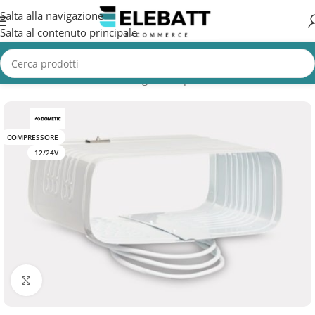
Salta alla navigazione
Salta al contenuto principale
Home
/
Accessori Nautica
/
Frigorifero per Barca
COMPRESSORE
12/24V
Clicca per ingrandire