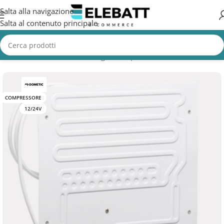
Salta alla navigazione
Salta al contenuto principale
Home
/
Accessori Nautica
/
Frigorifero per Barca
COMPRESSORE
12/24V