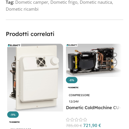
Tag:
Dometic camper
,
Dometic frigo
,
Dometic nautica
,
Dometic ricambi
Prodotti correlati
-8%
COMPRESSORE
12/24V
Dometic ColdMachine CU-
54 CP. CU54
-9%
D
5
721,90
€
785,00
€