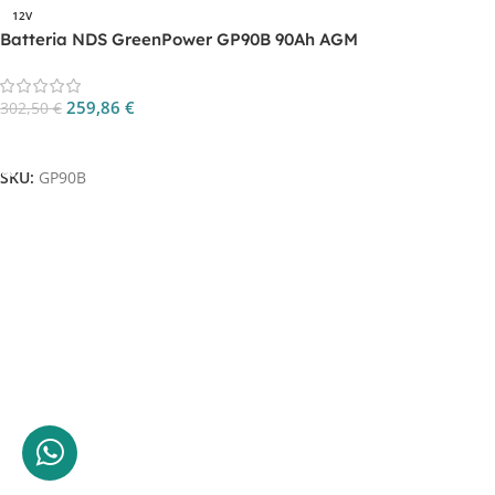
12V
Batteria NDS GreenPower GP90B 90Ah AGM
259,86
€
302,50
€
Aggiungi Al Carrello
SKU:
GP90B