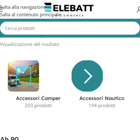
Salta alla navigazione
Salta al contenuto principale
Home
/
Prodotto Capacità in AH
/
Ah 90
Visualizzazione del risultato
Accessori Camper
Accessori Nautica
203 prodotti
194 prodotti
Ah 90