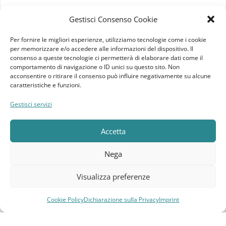
Imprint
Gestisci Consenso Cookie
Termini e Condizioni
Per fornire le migliori esperienze, utilizziamo tecnologie come i cookie
per memorizzare e/o accedere alle informazioni del dispositivo. Il
Disconoscimento
consenso a queste tecnologie ci permetterà di elaborare dati come il
comportamento di navigazione o ID unici su questo sito. Non
acconsentire o ritirare il consenso può influire negativamente su alcune
Pagine Dedicate
caratteristiche e funzioni.
Raffrescatori Evaporativi Industriali
Gestisci servizi
CLIENTE
Accetta
Bacheca cliente
Nega
Ordini
Visualizza preferenze
Download
Cookie Policy
Dichiarazione sulla Privacy
Imprint
Compara
Lista dei desideri
Carrello
Menu
Indirizzi