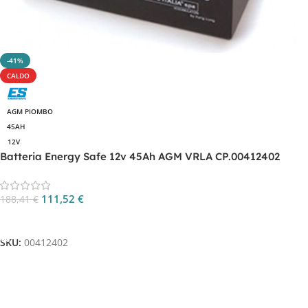
-41%
CALDO
AGM PIOMBO
45AH
12V
Batteria Energy Safe 12v 45Ah AGM VRLA CP.00412402
111,52
€
188,41
€
Aggiungi Al Carrello
SKU:
00412402