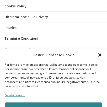
Cookie Policy
Dichiarazione sulla Privacy
Imprint
Termini e Condizioni
Disconoscimento
Gestisci Consenso Cookie
Pagine Dedicate
Per fornire le migliori esperienze, utilizziamo tecnologie come i cookie
per memorizzare e/o accedere alle informazioni del dispositivo. Il
Raffrescatori Evaporativi Industriali
consenso a queste tecnologie ci permetterà di elaborare dati come il
comportamento di navigazione o ID unici su questo sito. Non
acconsentire o ritirare il consenso può influire negativamente su alcune
CLIENTE
caratteristiche e funzioni.
Bacheca cliente
Gestisci servizi
Ordini