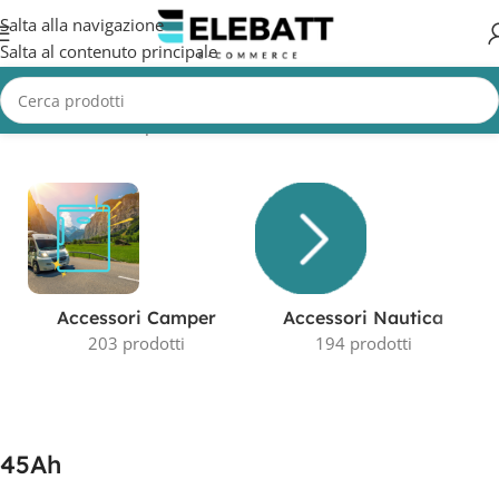
Salta alla navigazione
Salta al contenuto principale
Home
/
Prodotto Capacità in AH
/
45Ah
Visualizzazione del risultato
Accessori Camper
Accessori Nautica
203 prodotti
194 prodotti
45Ah