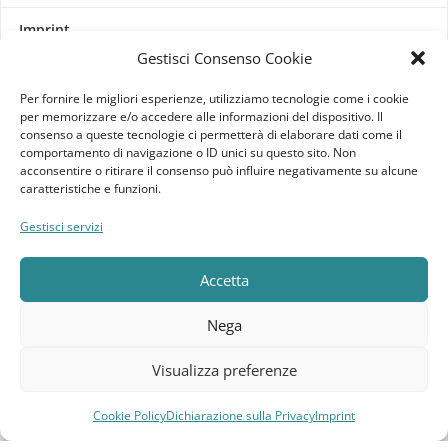
Imprint
Gestisci Consenso Cookie
Termini e Condizioni
Per fornire le migliori esperienze, utilizziamo tecnologie come i cookie
per memorizzare e/o accedere alle informazioni del dispositivo. Il
Disconoscimento
consenso a queste tecnologie ci permetterà di elaborare dati come il
comportamento di navigazione o ID unici su questo sito. Non
acconsentire o ritirare il consenso può influire negativamente su alcune
Pagine Dedicate
caratteristiche e funzioni.
Raffrescatori Evaporativi Industriali
Gestisci servizi
CLIENTE
Accetta
Bacheca cliente
Nega
Ordini
Visualizza preferenze
Download
Cookie Policy
Dichiarazione sulla Privacy
Imprint
Compara
Lista dei desideri
Carrello
Menu
Indirizzi