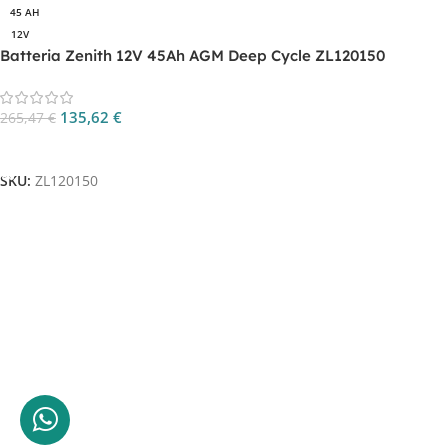
45 AH
12V
Batteria Zenith 12V 45Ah AGM Deep Cycle ZL120150
135,62
€
265,47
€
Aggiungi Al Carrello
SKU:
ZL120150