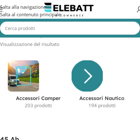
Salta alla navigazione
Salta al contenuto principale
Home
/
Prodotto Capacità in AH
/
45 Ah
Visualizzazione del risultato
Accessori Camper
Accessori Nautica
203 prodotti
194 prodotti
45 Ah