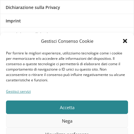
Dichiarazione sulla Privacy
Imprint
Termini e Condizioni
Gestisci Consenso Cookie
Disconoscimento
Per fornire le migliori esperienze, utilizziamo tecnologie come i cookie
per memorizzare e/o accedere alle informazioni del dispositivo. Il
Pagine Dedicate
consenso a queste tecnologie ci permetterà di elaborare dati come il
comportamento di navigazione o ID unici su questo sito. Non
acconsentire o ritirare il consenso può influire negativamente su alcune
Raffrescatori Evaporativi Industriali
caratteristiche e funzioni.
Gestisci servizi
CLIENTE
Bacheca cliente
Accetta
Ordini
Nega
Download