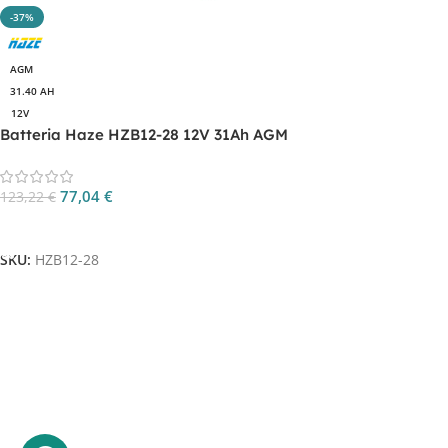
-37%
AGM
31.40 AH
12V
Batteria Haze HZB12-28 12V 31Ah AGM
77,04
€
123,22
€
Aggiungi Al Carrello
SKU:
HZB12-28