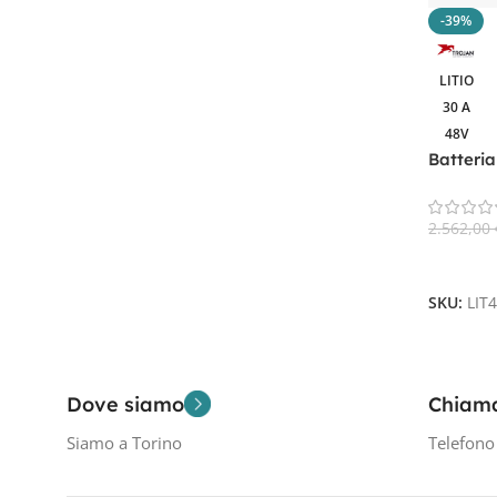
-39%
Filtra Per Tensione In Volt
48V
1
LITIO
30 A
48V
Batteria
GC2-48
2.562,00
Aggiungi
SKU:
LIT
Dove siamo
Chiam
Siamo a Torino
Telefon