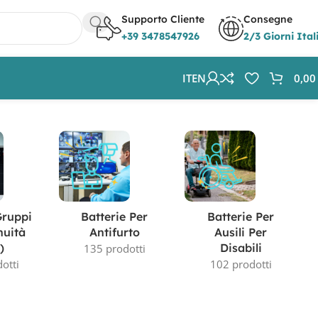
Supporto Cliente
Consegne
+39 3478547926
2/3 Giorni Ital
IT
EN
0,0
Visualizzazione del risultato
Gruppi
Batterie Per
Batterie Per
nuità
Antifurto
Ausili Per
)
Disabili
135 prodotti
otti
102 prodotti