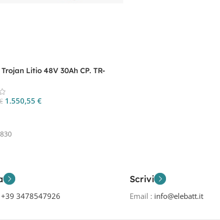
 Trojan Litio 48V 30Ah CP. TR-
-G
1.550,55
€
€
 Al Carrello
4830
a
Scrivi
o
+39 3478547926
Email :
info@elebatt.it