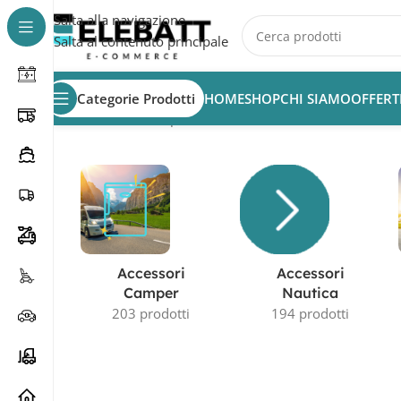
Salta alla navigazione
Salta al contenuto principale
Categorie Prodotti
HOME
SHOP
CHI SIAMO
OFFERT
Home
/
Prodotto Capacità in AH
/
30 A
Accessori
Accessori
Camper
Nautica
203 prodotti
194 prodotti