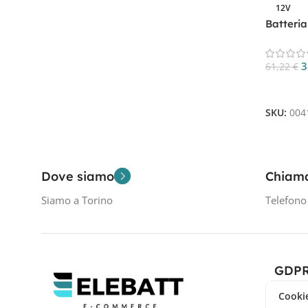
12V
Filtra Per Tensione In Volt
Batteri
Ciclica 
12V
1
3
61,22
€
Aggiungi
SKU:
004
Dove siamo
Chiam
Siamo a Torino
Telefon
GDP
Cookie