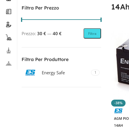
14A
Filtra Per Prezzo
Prezzo:
30 €
—
40 €
Filtra
Filtra Per Produttore
Energy Safe
1
Filtra Per Tecnologia
-38%
AGM PIOMBO
1
AGM PI
14AH