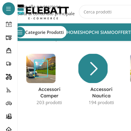
Salta alla navigazione
Salta al contenuto principale
Categorie Prodotti
HOME
SHOP
CHI SIAMO
OFFERT
Home
/
Prodotto Capacità in AH
/
14Ah
Accessori
Accessori
Camper
Nautica
203 prodotti
194 prodotti