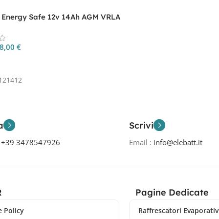
a Energy Safe 12v 14Ah AGM VRLA
CP.004121412
8,00
€
 Al Carrello
121412
a
Scrivi
o
+39 3478547926
Email :
info@elebatt.it
R
Pagine Dedicate
 Policy
Raffrescatori Evaporativi