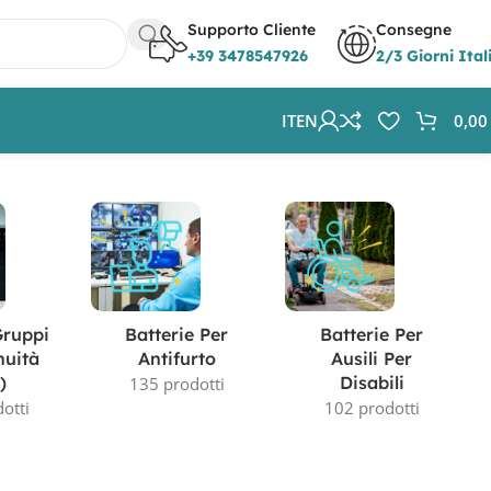
Supporto Cliente
Consegne
+39 3478547926
2/3 Giorni Ital
IT
EN
0,0
Visualizzazione del risultato
Gruppi
Batterie Per
Batterie Per
nuità
Antifurto
Ausili Per
)
Disabili
135 prodotti
otti
102 prodotti