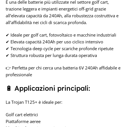
È una delle batterie più utilizzate nel settore golf cart,
CICLICA
,
PIOMBO-ACIDO
trazione leggera e impianti energetici off-grid grazie
all’elevata capacità da 240Ah, alla robustezza costruttiva e
CAPACITÀ IN AH
all’affidabilità nei cicli di scarica profonda.
✔ Ideale per golf cart, fotovoltaico e macchine industriali
245 Ah
✔ Elevata capacità 240Ah per uso ciclico intensivo
✔ Tecnologia deep cycle per scariche profonde ripetute
TENSIONE IN VOLT
✔ Struttura robusta per lunga durata operativa
6V
👉 Perfetta per chi cerca una batteria 6V 240Ah affidabile e
professionale
🔋 Applicazioni principali:
La Trojan T125+ è ideale per:
Golf cart elettrici
Piattaforme aeree