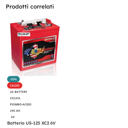
Prodotti correlati
-50%
CALDO
US BATTERY
CICLICA
PIOMBO-ACIDO
245 AH
6V
Batteria US-125 XC2 6V