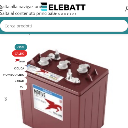
Salta alla navigazione
Salta al contenuto principale
Home
/
Batterie per Fotovoltaico
/
Batterie Fotovoltaico AGM e Gel
-39%
CALDO
CICLICA
PIOMBO-ACIDO
240AH
6V