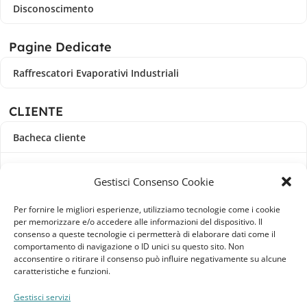
Disconoscimento
Pagine Dedicate
Raffrescatori Evaporativi Industriali
CLIENTE
Bacheca cliente
Ordini
Gestisci Consenso Cookie
Download
Per fornire le migliori esperienze, utilizziamo tecnologie come i cookie
per memorizzare e/o accedere alle informazioni del dispositivo. Il
Indirizzi
consenso a queste tecnologie ci permetterà di elaborare dati come il
comportamento di navigazione o ID unici su questo sito. Non
acconsentire o ritirare il consenso può influire negativamente su alcune
Metodi di pagamento
caratteristiche e funzioni.
Dettagli account
Gestisci servizi