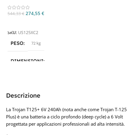
245Ah Deep Cycle
274,55
€
544,33
€
Aggiungi Al Carrello
SKU:
US125XC2
PESO
72 kg
DIMENSIONI
26,2 × 18,1 × 28,1 cm
PRODUTTORE
Descrizione
US BATTERY
La Trojan T125+ 6V 240Ah (nota anche come Trojan T-125
Plus) è una batteria a ciclo profondo (deep cycle) a 6 Volt
progettata per applicazioni professionali ad alta intensità.
TECNOLOGIA