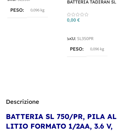
BATTERIA TADIRAN SL
3
350/PR
PESO
0,096 kg
0
0,00
€
Aggiungi Al Carrello
S
SKU:
SL350PR
PESO
0,096 kg
Descrizione
BATTERIA SL 750/PR, PILA AL
LITIO FORMATO 1/2AA, 3.6 V,