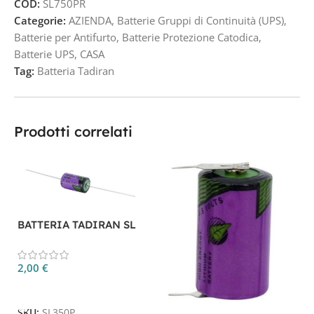
COD:
SL750PR
Categorie:
AZIENDA
,
Batterie Gruppi di Continuità (UPS)
,
Batterie per Antifurto
,
Batterie Protezione Catodica
,
Batterie UPS
,
CASA
Tag:
Batteria Tadiran
Prodotti correlati
BATTERIA TADIRAN SL
350/P
2,00
€
Aggiungi Al Carrello
B
SKU:
SL350P