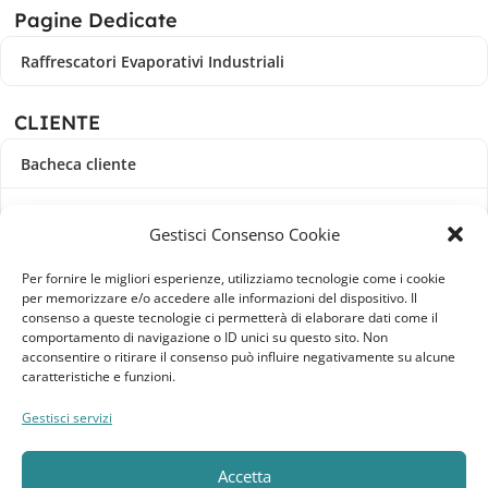
Pagine Dedicate
Raffrescatori Evaporativi Industriali
CLIENTE
Bacheca cliente
Ordini
Gestisci Consenso Cookie
Download
Per fornire le migliori esperienze, utilizziamo tecnologie come i cookie
per memorizzare e/o accedere alle informazioni del dispositivo. Il
Indirizzi
consenso a queste tecnologie ci permetterà di elaborare dati come il
comportamento di navigazione o ID unici su questo sito. Non
acconsentire o ritirare il consenso può influire negativamente su alcune
Metodi di pagamento
caratteristiche e funzioni.
Dettagli account
Gestisci servizi
Lista dei desideri
Accetta