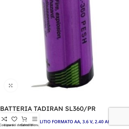
Clicca per ingrandire
BATTERIA TADIRAN SL360/PR
SL 360/PR, PILA AL LITIO FORMATO AA, 3.6 V, 2.40 AH
Compara
Lista dei desideri
Carrello
Menu