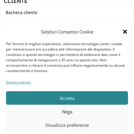
CLIENTE
Bacheca cliente
Ordini
Gestisci Consenso Cookie
Download
Per fornire le migliori esperienze, utilizziamo tecnologie come i cookie
per memorizzare e/o accedere alle informazioni del dispositivo. Il
Indirizzi
consenso a queste tecnologie ci permetterà di elaborare dati come il
comportamento di navigazione o ID unici su questo sito. Non
acconsentire o ritirare il consenso può influire negativamente su alcune
Metodi di pagamento
caratteristiche e funzioni.
Dettagli account
Gestisci servizi
Lista dei desideri
Accetta
Nega
Elebatt.it © 2023
Realizzato da
Kingart.it
.
Visualizza preferenze