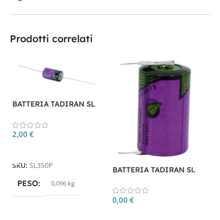
Prodotti correlati
BATTERIA TADIRAN SL
350/P
2,00
€
Aggiungi Al Carrello
B
SKU:
SL350P
BATTERIA TADIRAN SL
3
350/PR
PESO
0,096 kg
0
0,00
€
Aggiungi Al Carrello