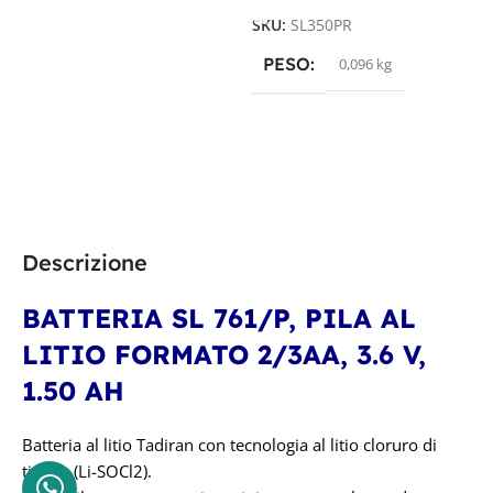
S
SKU:
SL350PR
PESO
0,096 kg
Descrizione
BATTERIA SL 761/P, PILA AL
LITIO FORMATO 2/3AA, 3.6 V,
1.50 AH
Batteria al litio Tadiran con tecnologia al litio cloruro di
tionile (Li-SOCl2).