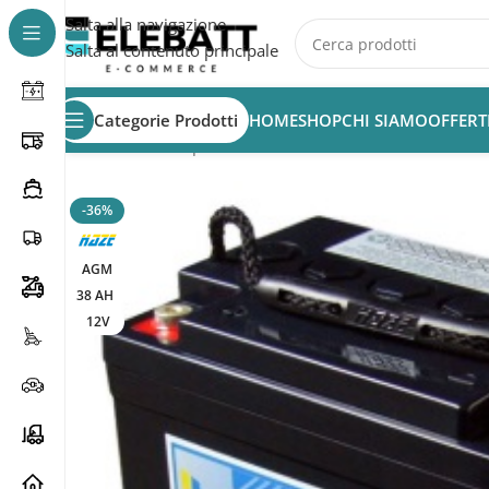
Salta alla navigazione
Salta al contenuto principale
Categorie Prodotti
HOME
SHOP
CHI SIAMO
OFFERT
Home
/
Batterie per Antifurto
/
Batteria Haze HZB12-3
-36%
AGM
38 AH
12V