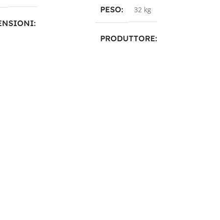
PESO
32 kg
ENSIONI
PRODUTTORE
 × 13 × 16,65 cm
Luminor
,
Revolead
,
Revolead
(ex Luminor)
DUTTORE
Zenith
TECNOLOGIA
AGM
NOLOGIA
AGM
CAPACITÀ IN AH
35A
CITÀ IN AH
Ah 35
TENSIONE IN VOLT
SIONE IN VOLT
12V