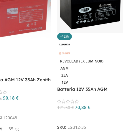
-42%
REVOLEAD (EX LUMINOR)
AGM
35A
B
ia AGM 12V 35Ah Zenith
12V
3
0048 per UPS e Backup
Batteria 12V 35Ah AGM
LGB12-35 per UPS e Sistemi di
1
90,18
€
€
Backup
70,88
€
gi Al Carrello
121,50
€
S
Aggiungi Al Carrello
GL120048
SKU:
LGB12-35
O
35 kg