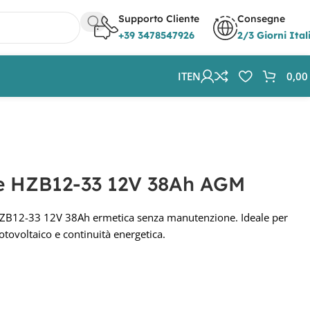
Supporto Cliente
Consegne
+39 3478547926
2/3 Giorni Ital
IT
EN
0,0
ze HZB12-33 12V 38Ah AGM
ZB12-33 12V 38Ah ermetica senza manutenzione. Ideale per
fotovoltaico e continuità energetica.