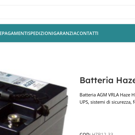
E
PAGAMENTI
SPEDIZIONI
GARANZIA
CONTATTI
3 12V 38Ah AGM
Batteria Ha
Batteria AGM VRLA Haze H
UPS, sistemi di sicurezza, 
COD:
HZB12-33