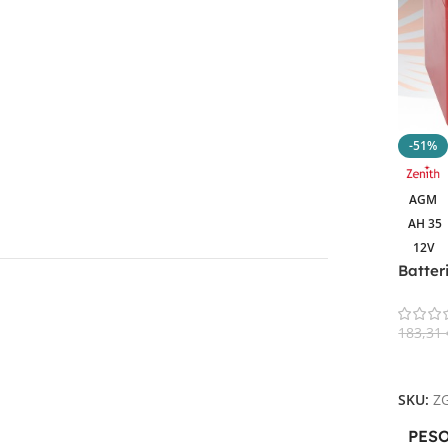
-51%
AGM
AH 35
12V
Batter
ZGL12
183,31
Aggiun
SKU:
Z
PES