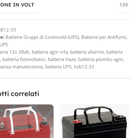
IONE IN VOLT
12V
B12-33
e:
Batterie Gruppi di Continuità (UPS)
,
Batterie per Antifurto
,
 UPS
teria 12v 38ah
,
batteria agm vrla
,
batteria allarme
,
batteria
a
,
batteria fotovoltaico
,
batteria Haze
,
batteria piombo agm
,
 senza manutenzione
,
batteria UPS
,
hzb12-33
tti correlati