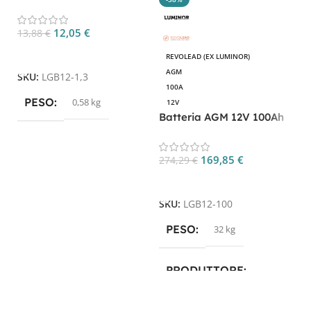
B
CP. LGB12-1.3
C
12,05
€
13,88
€
4
Aggiungi Al Carrello
REVOLEAD (EX LUMINOR)
AGM
SKU:
LGB12-1,3
S
100A
PESO
0,58 kg
12V
Batteria AGM 12V 100Ah
LGB12-100 per camper,
UPS e nautica
169,85
€
274,29
€
Aggiungi Al Carrello
SKU:
LGB12-100
PESO
32 kg
PRODUTTORE
Luminor
,
Revolead
,