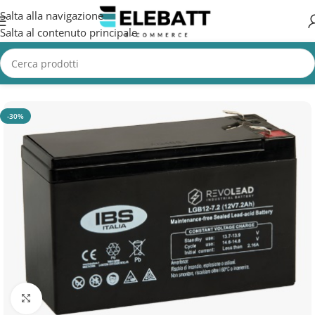
Salta alla navigazione
Salta al contenuto principale
Home
/
AZIENDA
-30%
Clicca per ingrandire