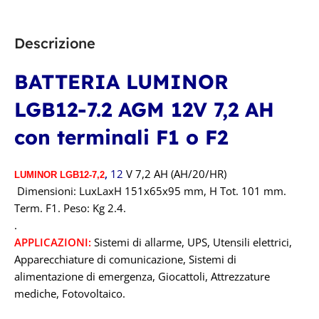
Revolead (ex Luminor)
Descrizione
TECNOLOGIA
AGM
BATTERIA LUMINOR
CAPACITÀ IN AH
LGB12-7.2 AGM 12V 7,2 AH
100A
con terminali F1 o F2
TENSIONE IN VOLT
,
12
V 7,2 AH (AH/20/HR)
LUMINOR LGB12-7,2
Dimensioni: LuxLaxH 151x65x95 mm, H Tot. 101 mm.
12V
Term. F1. Peso: Kg 2.4.
.
APPLICAZIONI:
Sistemi di allarme, UPS, Utensili elettrici,
Apparecchiature di comunicazione, Sistemi di
alimentazione di emergenza, Giocattoli, Attrezzature
mediche, Fotovoltaico.