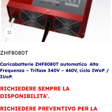
Clicca per ingrandire
ZHF8080T
Caricabatterie ZHF8080T automatico
Alta
Frequenza – Trifase 340V – 460V, ciclo IWoP /
IUoP.
RICHIEDERE SEMPRE LA
DISPONIBILITA’.
RICHIEDERE PREVENTIVO PER LA