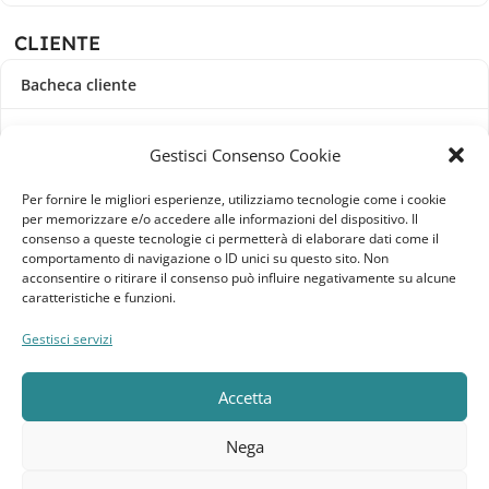
CLIENTE
Bacheca cliente
Ordini
Gestisci Consenso Cookie
Download
Per fornire le migliori esperienze, utilizziamo tecnologie come i cookie
per memorizzare e/o accedere alle informazioni del dispositivo. Il
Indirizzi
consenso a queste tecnologie ci permetterà di elaborare dati come il
comportamento di navigazione o ID unici su questo sito. Non
acconsentire o ritirare il consenso può influire negativamente su alcune
Metodi di pagamento
caratteristiche e funzioni.
Dettagli account
Gestisci servizi
Lista dei desideri
Accetta
Nega
Elebatt.it © 2023
Realizzato da
Kingart.it
.