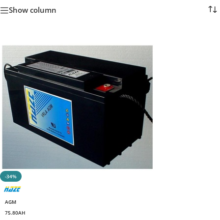
Show column
-34%
AGM
75.80AH