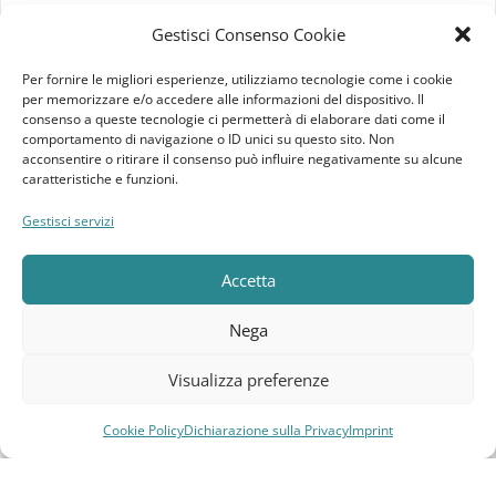
Imprint
Gestisci Consenso Cookie
Termini e Condizioni
Per fornire le migliori esperienze, utilizziamo tecnologie come i cookie
per memorizzare e/o accedere alle informazioni del dispositivo. Il
Disconoscimento
consenso a queste tecnologie ci permetterà di elaborare dati come il
comportamento di navigazione o ID unici su questo sito. Non
acconsentire o ritirare il consenso può influire negativamente su alcune
Pagine Dedicate
caratteristiche e funzioni.
Raffrescatori Evaporativi Industriali
Gestisci servizi
Accetta
CLIENTE
Bacheca cliente
Nega
Ordini
Visualizza preferenze
Download
Cookie Policy
Dichiarazione sulla Privacy
Imprint
Compara
Lista dei desideri
Carrello
Menu
Indirizzi