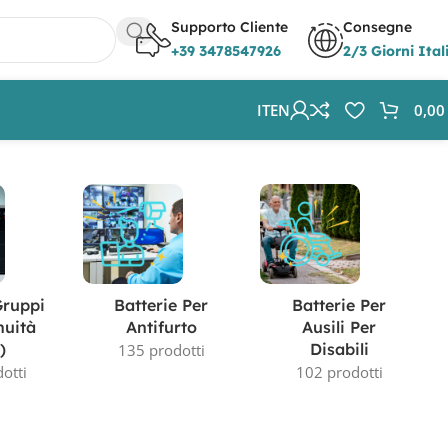
Supporto Cliente
Consegne
+39 3478547926
2/3 Giorni Ital
IT
EN
0,0
Visualizzazione del risultato
Gruppi
Batterie Per
Batterie Per
nuità
Antifurto
Ausili Per
)
Disabili
135 prodotti
otti
102 prodotti