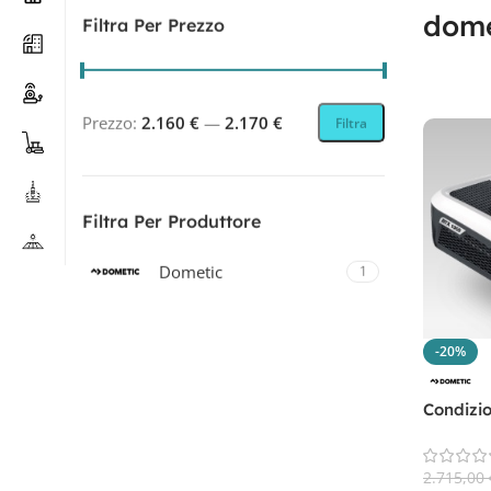
dome
Filtra Per Prezzo
Prezzo:
2.160 €
—
2.170 €
Filtra
Filtra Per Produttore
Dometic
1
-20%
Condizi
CP. RTX
2.715,00