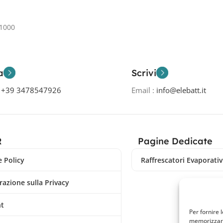
 Al Carrello
1000
a
Scrivi
o
+39 3478547926
Email :
info@elebatt.it
R
Pagine Dedicate
 Policy
Raffrescatori Evaporativi
razione sulla Privacy
nt
Per fornire 
memorizzare 