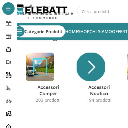
Salta alla navigazione
Salta al contenuto principale
Categorie Prodotti
HOME
SHOP
CHI SIAMO
OFFERT
Home
/
Prodotti taggati “dometic rtx 1000”
Accessori
Accessori
Camper
Nautica
203 prodotti
194 prodotti