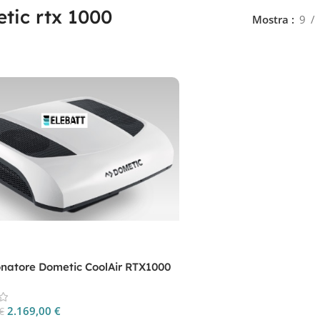
tic rtx 1000
Mostra
9
onatore Dometic CoolAir RTX1000
1000
2.169,00
€
€