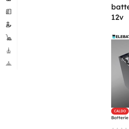
batt
12v
CALDO
Batterie