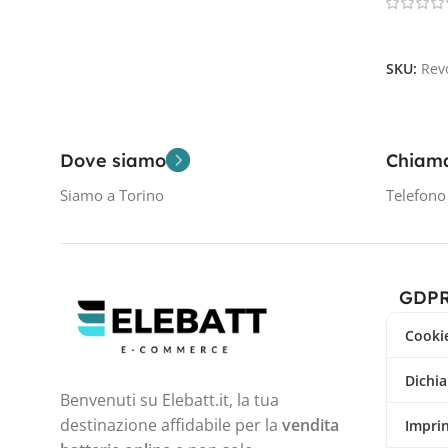
Leggi Tu
SKU:
Rev
Dove siamo
Chiam
Siamo a Torino
Telefon
GDP
Cookie
Dichia
Benvenuti su Elebatt.it, la tua
destinazione affidabile per la
vendita
Impri