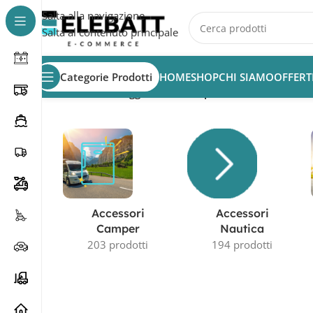
Salta alla navigazione
Salta al contenuto principale
Categorie Prodotti
HOME
SHOP
CHI SIAMO
OFFERT
Home
/
Prodotti taggati “batteria per muletto 12v”
Accessori
Accessori
Camper
Nautica
203 prodotti
194 prodotti