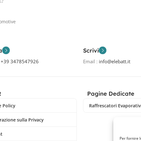
tto
omotive
a
Scrivi
o
+39 3478547926
Email :
info@elebatt.it
R
Pagine Dedicate
 Policy
Raffrescatori Evaporativi
razione sulla Privacy
nt
Per fornire 