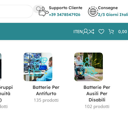
Supporto Cliente
Consegne
+39 3478547926
2/3 Giorni Ital
IT
EN
0,0
Visualizzazione del risultato
Gruppi
Batterie Per
Batterie Per
nuità
Antifurto
Ausili Per
)
Disabili
135 prodotti
otti
102 prodotti