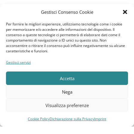
Gestisci Consenso Cookie
News
Per fornire le migliori esperienze, utilizziamo tecnologie come i cookie
per memorizzare e/o accedere alle informazioni del dispositivo. Il
GDPR
consenso a queste tecnologie ci permetterà di elaborare dati come il
comportamento di navigazione o ID unici su questo sito. Non
acconsentire o ritirare il consenso può influire negativamente su alcune
Cookie Policy
caratteristiche e funzioni.
Dichiarazione sulla Privacy
Gestisci servizi
Imprint
Accetta
Termini e Condizioni
Nega
Disconoscimento
Visualizza preferenze
Pagine Dedicate
Cookie Policy
Dichiarazione sulla Privacy
Imprint
Compara
Lista dei desideri
Carrello
Menu
Raffrescatori Evaporativi Industriali