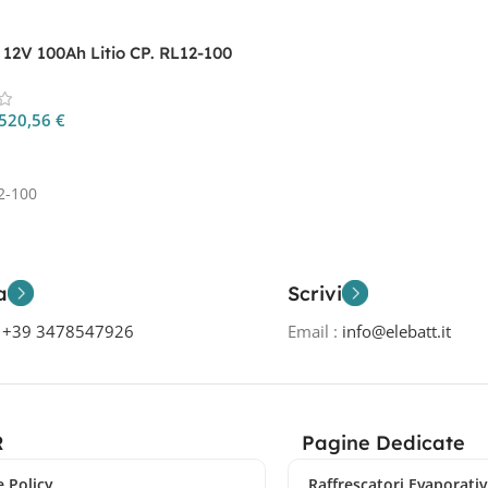
 12V 100Ah Litio CP. RL12-100
520,56
€
 Al Carrello
2-100
a
Scrivi
o
+39 3478547926
Email :
info@elebatt.it
R
Pagine Dedicate
 Policy
Raffrescatori Evaporativi