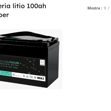
eria litio 100ah
Mostra
9
per