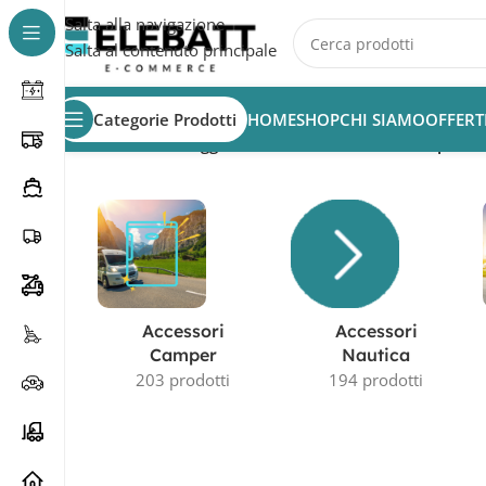
Salta alla navigazione
Salta al contenuto principale
Categorie Prodotti
HOME
SHOP
CHI SIAMO
OFFERT
Home
/
Prodotti taggati “batteria litio 100ah camper”
Accessori
Accessori
Camper
Nautica
203 prodotti
194 prodotti