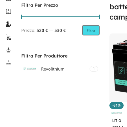
batt
Filtra Per Prezzo
cam
Prezzo:
520 €
—
530 €
Filtra
Filtra Per Produttore
Revolithium
1
Filtra Per Tecnologia
-31%
LITIO
1
LITIO