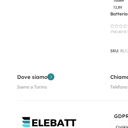
100AH
Filtra Per Tensione In Volt
12,8V
Batteria
12,8V
1
756,40
€
Aggiungi
Filtra Per Capacità In AH
SKU:
RL1
100AH
1
Dove siamo
Chiam
Siamo a Torino
Telefon
GDP
Cookie