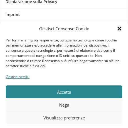
Dichiarazione sulla Privacy
Imprint
Termini e Condizioni
Gestisci Consenso Cookie
Disconoscimento
Per fornire le migliori esperienze, utilizziamo tecnologie come i cookie
per memorizzare e/o accedere alle informazioni del dispositivo. Il
consenso a queste tecnologie ci permetterà di elaborare dati come il
Pagine Dedicate
comportamento di navigazione o ID unici su questo sito. Non
acconsentire o ritirare il consenso può influire negativamente su alcune
caratteristiche e funzioni.
Raffrescatori Evaporativi Industriali
Gestisci servizi
CLIENTE
Accetta
Bacheca cliente
Nega
Ordini
Visualizza preferenze
Download