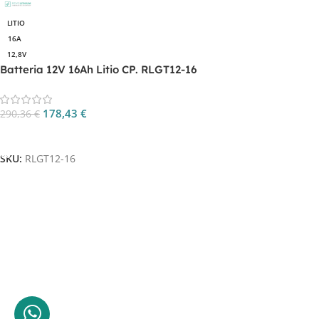
LITIO
16A
12,8V
Batteria 12V 16Ah Litio CP. RLGT12-16
178,43
€
290,36
€
Aggiungi Al Carrello
SKU:
RLGT12-16