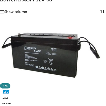
Show column
-37%
AGM
68.6AH