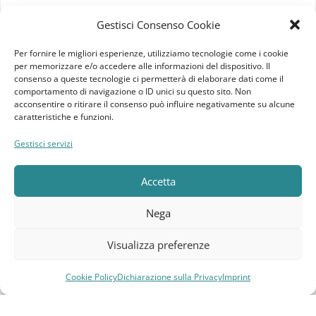
Imprint
Gestisci Consenso Cookie
Termini e Condizioni
Per fornire le migliori esperienze, utilizziamo tecnologie come i cookie
per memorizzare e/o accedere alle informazioni del dispositivo. Il
Disconoscimento
consenso a queste tecnologie ci permetterà di elaborare dati come il
comportamento di navigazione o ID unici su questo sito. Non
acconsentire o ritirare il consenso può influire negativamente su alcune
Pagine Dedicate
caratteristiche e funzioni.
Raffrescatori Evaporativi Industriali
Gestisci servizi
Accetta
CLIENTE
Bacheca cliente
Nega
Ordini
Visualizza preferenze
Download
Cookie Policy
Dichiarazione sulla Privacy
Imprint
Compara
Lista dei desideri
Carrello
Menu
Indirizzi