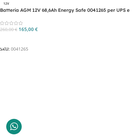
12V
Batteria AGM 12V 68,6Ah Energy Safe 0041265 per UPS e
backup
165,00
€
260,00
€
Aggiungi Al Carrello
SKU:
0041265