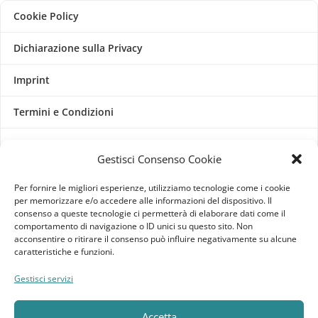
Cookie Policy
Dichiarazione sulla Privacy
Imprint
Termini e Condizioni
Disconoscimento
Gestisci Consenso Cookie
Pagine Dedicate
Per fornire le migliori esperienze, utilizziamo tecnologie come i cookie
per memorizzare e/o accedere alle informazioni del dispositivo. Il
Raffrescatori Evaporativi Industriali
consenso a queste tecnologie ci permetterà di elaborare dati come il
comportamento di navigazione o ID unici su questo sito. Non
acconsentire o ritirare il consenso può influire negativamente su alcune
CLIENTE
caratteristiche e funzioni.
Bacheca cliente
Gestisci servizi
Ordini
Accetta