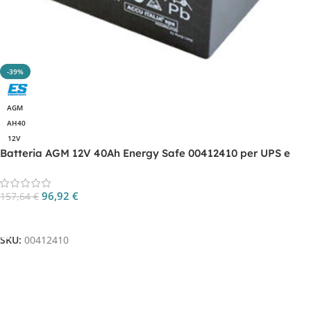
-39%
AGM
AH40
12V
Batteria AGM 12V 40Ah Energy Safe 00412410 per UPS e
backup
96,92
€
157,64
€
Aggiungi Al Carrello
SKU:
00412410