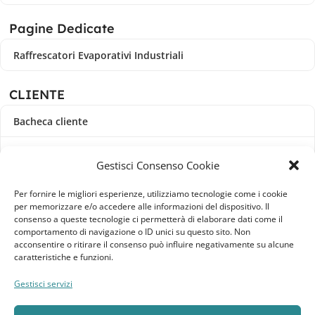
Pagine Dedicate
Raffrescatori Evaporativi Industriali
CLIENTE
Bacheca cliente
Ordini
Gestisci Consenso Cookie
Download
Per fornire le migliori esperienze, utilizziamo tecnologie come i cookie
per memorizzare e/o accedere alle informazioni del dispositivo. Il
Indirizzi
consenso a queste tecnologie ci permetterà di elaborare dati come il
comportamento di navigazione o ID unici su questo sito. Non
acconsentire o ritirare il consenso può influire negativamente su alcune
Metodi di pagamento
caratteristiche e funzioni.
Dettagli account
Gestisci servizi
Lista dei desideri