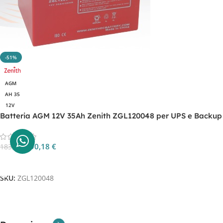
-51%
AGM
AH 35
12V
Batteria AGM 12V 35Ah Zenith ZGL120048 per UPS e Backup
90,18
€
183,31
€
Aggiungi Al Carrello
SKU:
ZGL120048