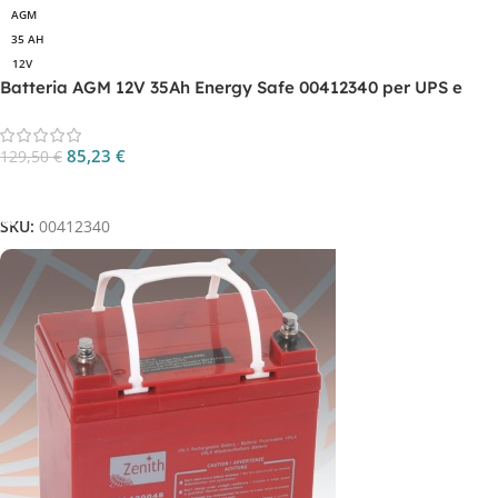
AGM
35 AH
12V
Batteria AGM 12V 35Ah Energy Safe 00412340 per UPS e
backup
85,23
€
129,50
€
Aggiungi Al Carrello
SKU:
00412340