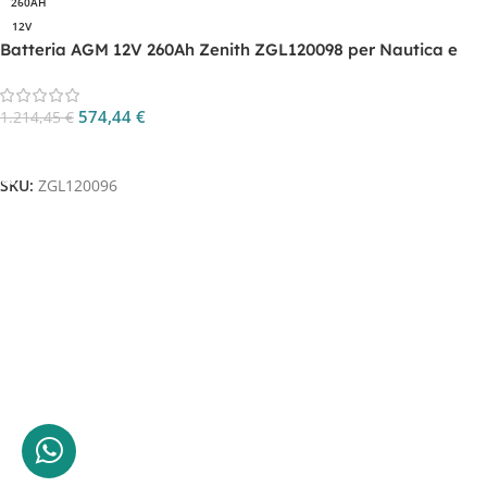
260AH
12V
Batteria AGM 12V 260Ah Zenith ZGL120098 per Nautica e
Camper
574,44
€
1.214,45
€
Aggiungi Al Carrello
SKU:
ZGL120096