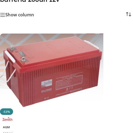
Show column
-53%
AGM