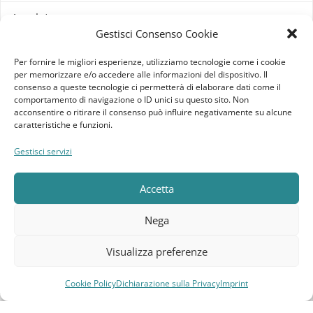
Imprint
Gestisci Consenso Cookie
Termini e Condizioni
Per fornire le migliori esperienze, utilizziamo tecnologie come i cookie
per memorizzare e/o accedere alle informazioni del dispositivo. Il
Disconoscimento
consenso a queste tecnologie ci permetterà di elaborare dati come il
comportamento di navigazione o ID unici su questo sito. Non
acconsentire o ritirare il consenso può influire negativamente su alcune
Pagine Dedicate
caratteristiche e funzioni.
Raffrescatori Evaporativi Industriali
Gestisci servizi
CLIENTE
Accetta
Bacheca cliente
Nega
Ordini
Visualizza preferenze
Download
Cookie Policy
Dichiarazione sulla Privacy
Imprint
Compara
Lista dei desideri
Carrello
Menu
Indirizzi