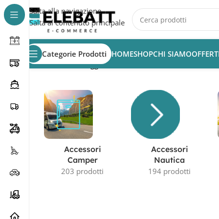
Salta alla navigazione
Salta al contenuto principale
Categorie Prodotti
HOME
SHOP
CHI SIAMO
OFFERT
Home
/
Prodotti taggati “batteria 150Ah”
Accessori
Accessori
Camper
Nautica
203 prodotti
194 prodotti