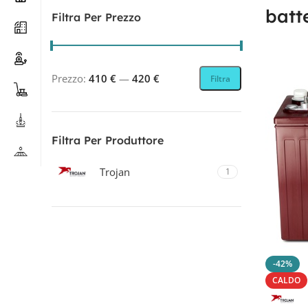
batt
Filtra Per Prezzo
Prezzo:
410 €
—
420 €
Filtra
Filtra Per Produttore
Trojan
1
Filtra Per Tecnologia
-42%
CICLICA
1
CALDO
PIOMBO-ACIDO
1