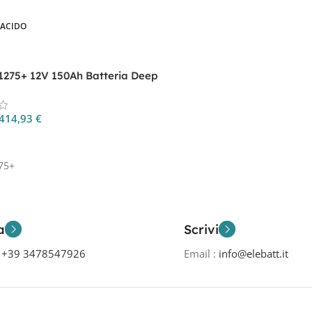
-ACIDO
T1275+ 12V 150Ah Batteria Deep
414,93
€
 Al Carrello
75+
a
Scrivi
o
+39 3478547926
Email :
info@elebatt.it