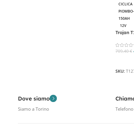
CICLICA
PIOMBO
Filtra Per Tensione In Volt
150AH
12V
12V
1
Trojan 
Cycle
709,40
€
Filtra Per Capacità In AH
Aggiungi
150AH
1
SKU:
T12
Dove siamo
Chiam
Siamo a Torino
Telefon