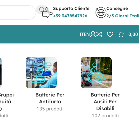
Supporto Cliente
Consegne
+39 3478547926
2/3 Giorni Ital
IT
EN
0,0
Visualizzazione del risultato
Gruppi
Batterie Per
Batterie Per
nuità
Antifurto
Ausili Per
)
Disabili
135 prodotti
otti
102 prodotti