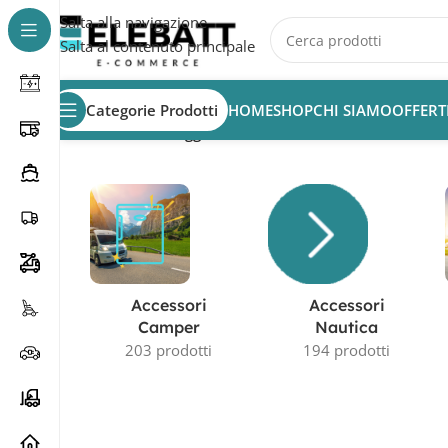
Salta alla navigazione
Salta al contenuto principale
Categorie Prodotti
HOME
SHOP
CHI SIAMO
OFFERT
Home
/
Prodotti taggati “batteria 12v 48ah”
Accessori
Accessori
Camper
Nautica
203 prodotti
194 prodotti