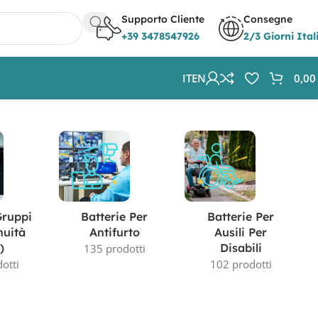
Supporto Cliente
Consegne
+39 3478547926
2/3 Giorni Ital
IT
EN
0,0
Visualizzazione del risultato
Gruppi
Batterie Per
Batterie Per
nuità
Antifurto
Ausili Per
)
Disabili
135 prodotti
otti
102 prodotti