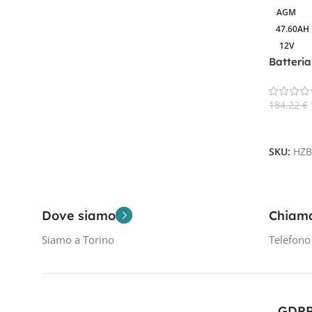
AGM
Filtra Per Tensione In Volt
47.60AH
12V
12V
1
Batteri
184,22
€
Filtra Per Capacità In AH
Aggiungi
47.60Ah
1
SKU:
HZB
Dove siamo
Chiam
Siamo a Torino
Telefon
GDP