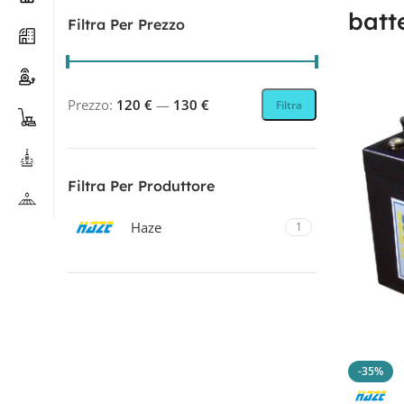
batt
Filtra Per Prezzo
Prezzo:
120 €
—
130 €
Filtra
Filtra Per Produttore
Haze
1
Filtra Per Tecnologia
AGM
1
-35%