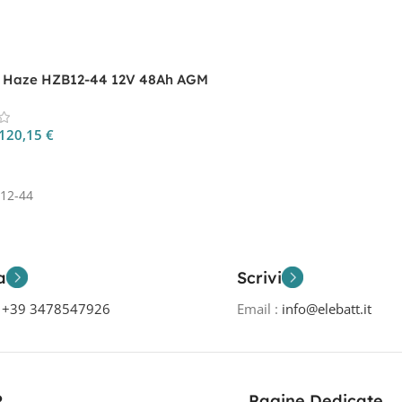
a Haze HZB12-44 12V 48Ah AGM
120,15
€
 Al Carrello
12-44
a
Scrivi
o
+39 3478547926
Email :
info@elebatt.it
R
Pagine Dedicate