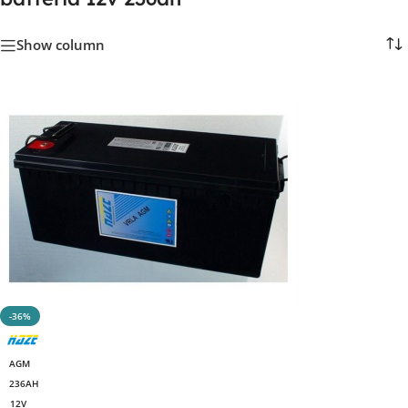
Show column
-36%
AGM
236AH
12V