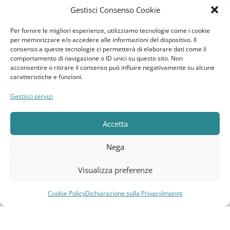
Imprint
Gestisci Consenso Cookie
Termini e Condizioni
Per fornire le migliori esperienze, utilizziamo tecnologie come i cookie
per memorizzare e/o accedere alle informazioni del dispositivo. Il
consenso a queste tecnologie ci permetterà di elaborare dati come il
Disconoscimento
comportamento di navigazione o ID unici su questo sito. Non
acconsentire o ritirare il consenso può influire negativamente su alcune
caratteristiche e funzioni.
Pagine Dedicate
Gestisci servizi
Raffrescatori Evaporativi Industriali
Accetta
CLIENTE
Nega
Bacheca cliente
Visualizza preferenze
Ordini
Cookie Policy
Dichiarazione sulla Privacy
Imprint
Download
Compara
Lista dei desideri
Carrello
Menu
Indirizzi