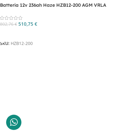
Batteria 12v 236ah Haze HZB12-200 AGM VRLA
510,75
€
802,76
€
Aggiungi Al Carrello
SKU:
HZB12-200