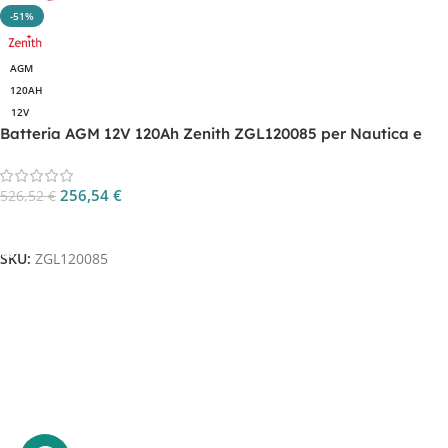
-51%
AGM
120AH
12V
Batteria AGM 12V 120Ah Zenith ZGL120085 per Nautica e
Camper
256,54
€
526,52
€
Aggiungi Al Carrello
SKU:
ZGL120085