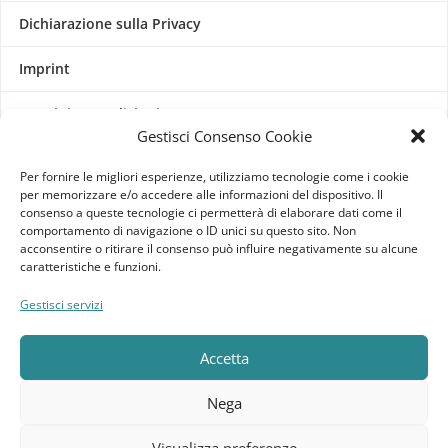
Dichiarazione sulla Privacy
Imprint
Termini e Condizioni
Gestisci Consenso Cookie
Disconoscimento
Per fornire le migliori esperienze, utilizziamo tecnologie come i cookie
per memorizzare e/o accedere alle informazioni del dispositivo. Il
Pagine Dedicate
consenso a queste tecnologie ci permetterà di elaborare dati come il
comportamento di navigazione o ID unici su questo sito. Non
acconsentire o ritirare il consenso può influire negativamente su alcune
Raffrescatori Evaporativi Industriali
caratteristiche e funzioni.
Gestisci servizi
CLIENTE
Bacheca cliente
Accetta
Ordini
Nega
Download
Visualizza preferenze